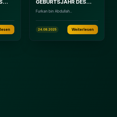
S
GEBURTSJAHR DES
PROPHETEN
Furkan bin Abdullah...
MUHAMMAD ﷺ
rlesen
Weiterlesen
24.08.2025