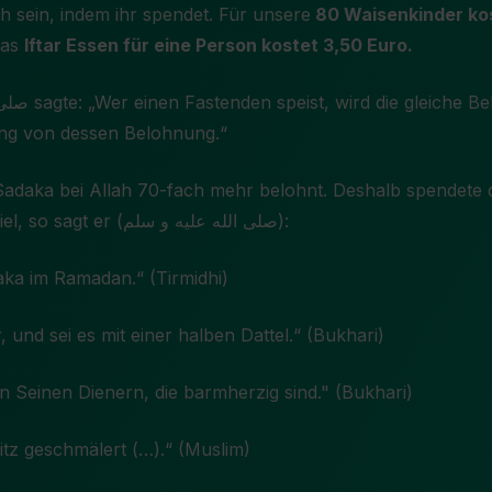
ich sein, indem ihr spendet. Für unsere
80 Waisenkinder ko
das
Iftar Essen für eine Person kostet 3,50 Euro.
ng von dessen Belohnung.“
adaka bei Allah 70-fach mehr belohnt. Deshalb spendete 
Monat Ramadan besonders viel, so sagt er (صلى الله عليه و سلم):
aka im Ramadan.“ (Tirmidhi)
und sei es mit einer halben Dattel.“
(Bukhari)
n Seinen Dienern, die barmherzig sind." (Bukhari)
tz geschmälert (…).“
(Muslim)