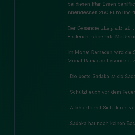
bei diesen Iftar Essen behilfl
Abendessen 260 Euro
und 
Der Gesandte صلى الله عليه و سلم sagte: „Wer einen Fastenden speist, wird die gleiche Belohnung bekommen wie der
Fastende, ohne jede Minderu
Im Monat Ramadan wird die S
„Die beste Sadaka ist die Sad
„Schützt euch vor dem Feuer, 
„Allah erbarmt Sich deren vo
„Sadaka hat noch keinen Besi