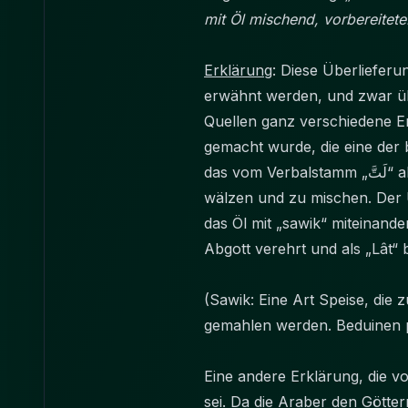
mit Öl mischend, vorbereitete
Erklärung
: Diese Überlieferu
erwähnt werden, und zwar übe
Quellen ganz verschiedene Er
gemacht wurde, die eine der 
das vom Verbalstamm „
لَتَّ
“ 
wälzen und zu mischen. Der Üb
das Öl mit „sawik“ miteinande
Abgott verehrt und als „Lât
(Sawik: Eine Art Speise, die 
gemahlen werden. Beduinen pf
Eine andere Erklärung, die v
sei. Da die Araber den Götter