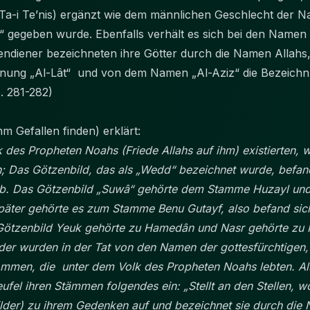
“(Ta-i Te’nis) ergänzt wie dem männlichen Geschlecht der
“ gegeben wurde. Ebenfalls verhält es sich bei den Namen
endiener bezeichneten ihre Götter durch die Namen Allahs,
hnung „Al-Lât“ und von dem Namen „Al-Aziz“ die Bezeichnu
S. 281-282)
m Gefallen finden) erklärt:
k des Propheten Noahs (Friede Allahs auf ihm) existierten, 
 Das Götzenbild, das als „Wedd“ bezeichnet wurde, befand
b. Das Götzenbild „Suwâ“ gehörte dem Stamme Huzayl und
äter gehörte es zum Stamme Benu Gutayf, also befand sich
ötzenbild Yeuk gehörte zu Hamedân und Nasr gehörte zu Him
der wurden in der Tat von den Namen der gottesfürchtigen
mmen, die unter dem Volk des Propheten Noahs lebten. Als
Teufel ihren Stämmen folgendes ein: „Stellt an den Stellen, 
der) zu ihrem Gedenken auf und bezeichnet sie durch die 