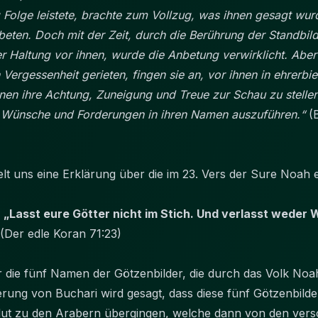
g Folge leistete, brachte zum Vollzug, was ihnen gesagt wur
beten. Doch mit der Zeit, durch die Berührung der Standbil
er Haltung vor ihnen, wurde die Anbetung verwirklicht. Aber
n Vergessenheit gerieten, fingen sie an, vor ihnen in ehrerb
nen ihre Achtung, Zuneigung und Treue zur Schau zu stellen
n, Wünsche und Forderungen in ihren Namen auszuführen.“
(
elt uns eine Erklärung über die im 23. Vers der Sure Noah
: „Lasst eure Götter nicht im Stich. Und verlasst wede
(Der edle Koran 71:23)
ur die fünf Namen der Götzenbilder, die durch das Volk No
rung von Buchari wird gesagt, dass diese fünf Götzenbild
flut zu den Arabern übergingen, welche dann von den ve