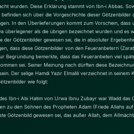
acht wurden. Diese Erklärung stammt von Ibn-i Abbas. So
befinden sich über die Vorgeschichte dieser Götzenbilder d
ngen. In den Überlieferungen kommt zum Vorschein, dass u
 überlegener als die übrigen bezeichnet wurden und es wu
e der Götzenbilder gewesen sei, die in absoluter Ergebenh
ngen, dass diese Götzenbilder von den Feueranbetern (Zar
r Begründung bemerkte, dass das Feueranbeten viel später
ommen sei. Seiner Meinung nach dürften diese Bezeichnu
in. Der selige Hamdi Yazir Elmalili verzeichnet in sein
tzenbilder wie folgt:
des Ibn-i Abi Hatim von Urwa Ibnu Zubayr war Wadd das G
rten zu den Söhnen des Propheten Adam (Friede Allahs auf
ste Götzenbild gewesen sei, das außer Allah, dem Allmächtig