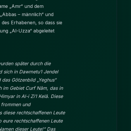
 Name „Amr“ und dem
 „Abbas – männlich“ und
 des Erhabenen, so dass sie
ng „Al-Uzza“ abgeleitet
wurden später durch die
 sich in Dawmetu’l Jendel
 das Götzenbild „Yeghus“
 im Gebiet Curf Nâm, das in
yar in Al-i Zi’l Kelâ. Diese
, frommen und
 diese rechtschaffenen Leute
wo eure rechtschaffenen Leute
Namen dieser Leute!“ Das