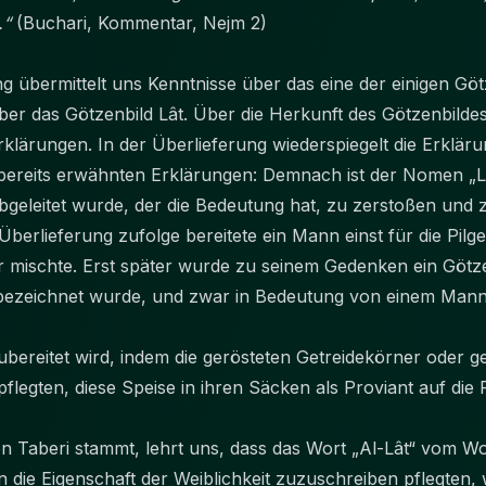
.“
(Buchari, Kommentar, Nejm 2)
ng übermittelt uns Kenntnisse über das eine der einigen Göt
r das Götzenbild Lât. Über die Herkunft des Götzenbildes
klärungen. In der Überlieferung wiederspiegelt die Erkläru
bereits erwähnten Erklärungen: Demnach ist der Nomen „Lât“
abgeleitet wurde, der die Bedeutung hat, zu zerstoßen und
erlieferung zufolge bereitete ein Mann einst für die Pilge
r mischte. Erst später wurde zu seinem Gedenken ein Götzen
“ bezeichnet wurde, und zwar in Bedeutung von einem Mann
zubereitet wird, indem die gerösteten Getreidekörner oder 
legten, diese Speise in ihren Säcken als Proviant auf die
on Taberi stammt, lehrt uns, dass das Wort „Al-Lât“ vom Wo
n die Eigenschaft der Weiblichkeit zuzuschreiben pflegten,