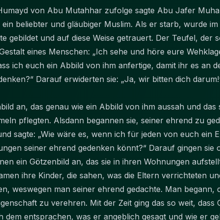
u Humayd von Abu Mutahhar zufolge sagte Abu Jafer 
ein beliebter und gläubiger Muslim. Als er starb, wurde i
e gebildet und auf diese Weise getrauert. Der Teufel, der 
 Gestalt eines Menschen: „Ich sehe und höre eure Wehkl
s ich euch ein Abbild von ihm anfertige, damit ihr es an der
enken?“ Darauf erwiderten sie: „Ja, wir bitten dich darum!
nbild an, das genau wie ein Abbild von ihm aussah und das si
eln pflegten. Alsdann begannen sie, seiner ehrend zu ged
 und sagte: „Wie wäre es, wenn ich für jeden von euch ein E
ngen seiner ehrend gedenken könnt?“ Darauf gingen sie 
ihnen ein Götzenbild an, das sie in ihren Wohnungen aufstel
en ihre Kinder, die sahen, was die Eltern verrichteten un
n, weswegen man seiner ehrend gedachte. Man begann, das
igenschaft zu verehren. Mit der Zeit ging das so weit, das
h dem entsprachen, was er angeblich gesagt und wie er ge