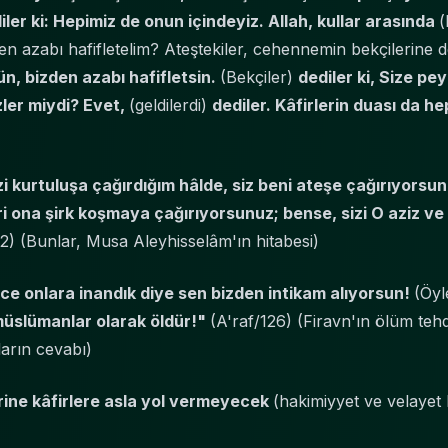
ler ki: Hepimiz de onun içindeyiz. Allah, kullar arasında
(
den azabı hafifletelim? Ateştekiler, cehennemin bekçilerine d
ün, bizden azabı hafifletsin.
(Bekçiler)
dediler ki, Size p
ler miydi? Evet,
(geldilerdi)
dediler. Kâfirlerin duası da he
 kurtuluşa çağırdığım hâlde, siz beni ateşe çağırıyorsunu
i ona şirk koşmaya çağırıyorsunuz; bense, sizi O aziz v
) (Bunlar, Musa Aleyhisselâm'ın hitabesi)
nce onlara inandık diye sen bizden intikam alıyorsun!
(Öyl
 müslümanlar olarak öldür!"
(A'raf/126) (Firavn'ın ölüm teh
arın cevabı)
erine kâfirlere asla yol vermeyecek
(hakimiyyet ve velayet