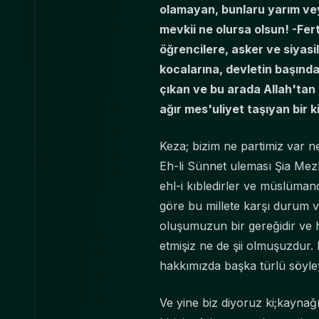
olamayan, bunlaru yarım vey
mevkii ne olursa olsun! -Fer
öğrencilere, asker ve siyasi
kocalarına, devletin başındak
çıkan ve bu arada Allah'ta
ağır mes'uliyet taşıyan bir ki
Keza; bizim ne partimiz var ne
Eh-li Sünnet uleması Şia Mez
ehl-i kıbledirler ve müslüman
göre bu millete karşı durum
oluşumuzun bir gereğidir ve
etmişiz ne de şii olmuşuzdur.
hakkımızda başka türlü söyleye
Ve yine biz diyoruz ki;kayn