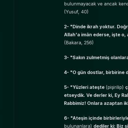
bulunmayacak ve ancak kendi
(Yusuf, 40)
2- "Dinde ikrah yoktur. Doğru
Allah'a imân ederse, işte o, a
(Bakara, 256)
3- "Sakın zulmetmiş olanlar
4- "O gün dostlar, birbirine
5- "Yüzleri ateşte
(pişirilip)
ç
etseydik. Ve derler ki, Ey Ra
Rabbimiz! Onlara azaptan iki
6- "Ateşin içinde birbirleriyl
bulunanlara)
dediler ki: Biz