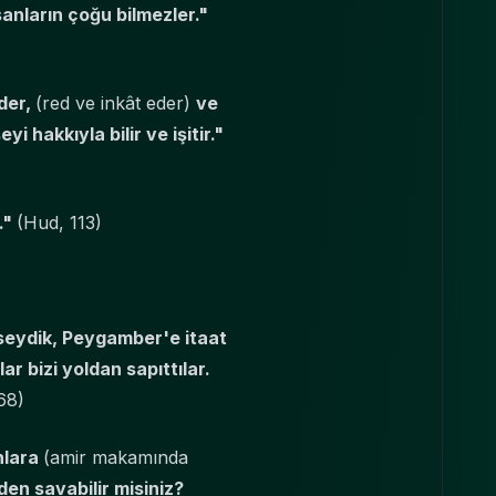
sanların çoğu bilmezler."
eder,
(red ve inkât eder)
ve
i hakkıyla bilir ve işitir."
."
(Hud, 113)
)
etseydik, Peygamber'e itaat
ar bizi yoldan sapıttılar.
68)
nlara
(amir makamında
den savabilir misiniz?