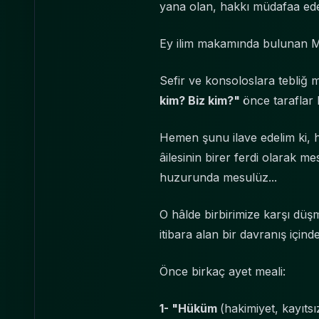
yana olan, hakkı müdafaa eden
Ey ilim makamında bulunan Mu
Sefir ve konsoloslara tebliğ
kim? Biz kim?"
önce taraflar 
Hemen şunu ilave edelim ki, he
âilesinin birer ferdi olarak m
huzurunda mesulüz...
O hâlde birbirimize karşı düşm
itibara alan bir davranış içi
Önce birkaç ayet meali:
1- "Hüküm
(hakimiyet, kayıtsı