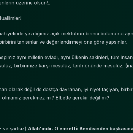
lerin üzerine olsun!..
allimler!
 mahiyetinde yazdığımız açık mektubun birinci bölümünü ay
birbirini tanısınlar ve değerlendirmeyi ona göre yapsınlar.
pimiz aynı milletin evladı, aynı ülkenin sakinleri, tüm insan
esulüz, birbirimize karşı mesulüz, tarih önünde mesulüz, (ina
an olarak değil de dostça davranan, iyi niyet taşıyan, birbir
nde olmamız gerekmez mi? Elbette gerekir değil mi?
z ve şartsız)
Allah'ındır. O emretti: Kendisinden başkasın