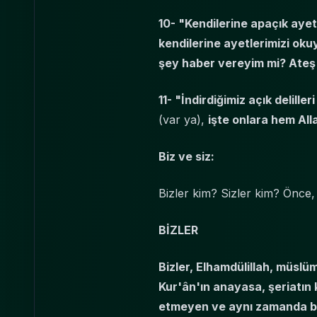
10- "Kendilerine apaçık aye
kendilerine ayetlerimizi oku
şey haber vereyim mi? Ateş!
11- "İndirdiğimiz açık delille
(var ya),
işte onlara hem All
Biz ve siz:
Bizler kim? Sizler kim? Önce, m
BİZLER
Bizler, Elhamdülillah, müsl
Kur'ân'ın anayasa, şeriatın 
etmeyen ve aynı zamanda bü