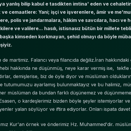
a yanlış bilip kabul e tasdikten imtina' eden ve cehale
t ve cemaatlere: Yani; işçi ve işverenlere, âmir ve me'm
lere, polis ve jandarmalara, hâkim ve savcılara, hacı ve 
ilere ve valilere... hasılı, istisnasız bütün bir millete te
n başka kimseden korkmayan, şehid olmayı da böyle müba
şiyiz.
 de martimiz. Falancı veya filancıda değiliz.İran hakkındaki 
hebi hakkında ne düşünmüş, neye karar vermiş ise, tekfie
dırlar, demişlerise, biz de öyle diyor ve müslüman olduklar
 ve tutumumuzu ayarlamış bulunmaktayız ve bu halimiz, m
 her müslüman da bundan farklı düşünemez ve düşünmemelid
 Esasen, o kardeşlerimiz bizden böyle şeyler istemiyorlar ve
nler yalan söylüyor ve iftira ediyorlar. Onları ispata davet
ağımız Kur'an örnek ve önderimiz Hz. Muhammed'dir. müsl