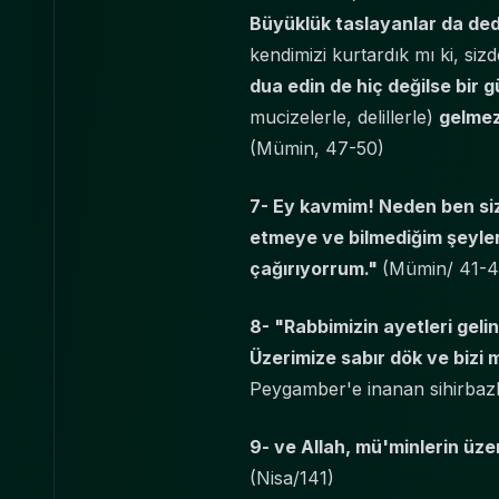
Büyüklük taslayanlar da dedi
kendimizi kurtardık mı ki, siz
dua edin de hiç değilse bir g
mucizelerle, delillerle)
gelmez
(Mümin, 47-50)
7- Ey kavmim! Neden ben sizi
etmeye ve bilmediğim şeyler
çağırıyorrum."
(Mümin/ 41-42
8- "Rabbimizin ayetleri geli
Üzerimize sabır dök ve bizi
Peygamber'e inanan sihirbazl
9- ve Allah, mü'minlerin üz
(Nisa/141)