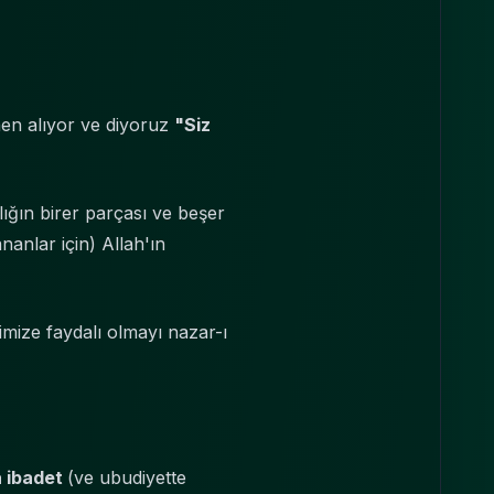
nen alıyor ve diyoruz
"Siz
lığın birer parçası ve beşer
nanlar için) Allah'ın
imize faydalı olmayı nazar-ı
a ibadet
(ve ubudiyette