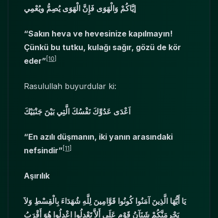
إيَّاكُمْ وَالْهَوَى فَإِنَّ الْهَوَى يُصِمُّ ويُعْمِي
“Sakın heva ve hevesinize kapılmayın!
Çünkü bu tutku, kulağı sağır, gözü de kör
[10]
eder”
Rasulullah buyurdular ki:
اَعْدَى عَدُوِّكَ نَفْسُكَ الَّتِي بَيْنَ جَنْبَيْكَ
“En azılı düşmanın, iki yanın arasındaki
[11]
nefsindir”
Aşırılık
يَا أَيُّهَا الَّذِينَ آمَنُوا كُونُوا قَوَّامِينَ لِلَّهِ شُهَدَاءَ بِالْقِسْطِ وَلاَ
يَجْرِمَنَّكُمْ شَنَآنُ قَوْمٍ عَلَى أَلاَّ تَعْدِلُوا اعْدِلُوا هُوَ أَقْرَبُ