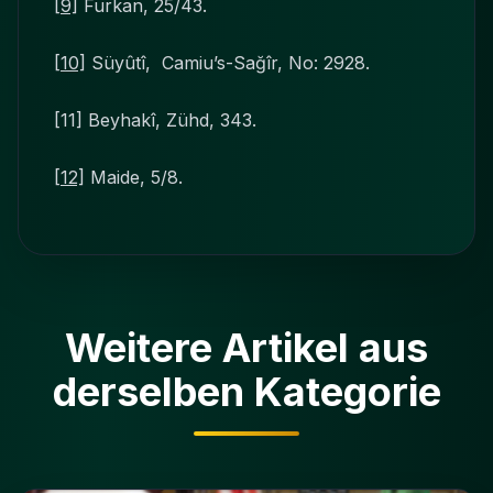
[9]
Furkan, 25/43.
[10]
Süyûtî, Camiu’s-Sağîr, No: 2928.
[11] Beyhakî, Zühd, 343.
[12]
Maide, 5/8.
Weitere Artikel aus
derselben Kategorie