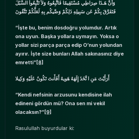
وَأَنَّ هَـذَا صِرَاطِي مُسْتَقِيمًا فَاتَّبِعُوهُ وَلاَ تَتَّبِعُواْ السُّبُلَ
فَتَفَرَّقَ بِكُمْ عَن سَبِيلِهِ ذَلِكُمْ وَصَّيكُم بِهِ لَعَلَّكُمْ تَتَّقُونَ
“İşte bu, benim dosdoğru yolumdur. Artık
ona uyun. Başka yollara uymayın. Yoksa o
yollar sizi parça parça edip O’nun yolundan
ayırır. İşte size bunları Allah sakınasınız diye
emretti”
[8]
أَرَأَيْتَ مَنِ ا تَّخَذَ إِلَهَهُ هَويهُ أَفَأَنتَ تَكُونُ عَلَيْهِ وَكِيلا
“Kendi nefsinin arzusunu kendisine ilah
edineni gördün mü? Ona sen mi vekil
olacaksın?”
[9]
Rasulullah buyurdular ki: