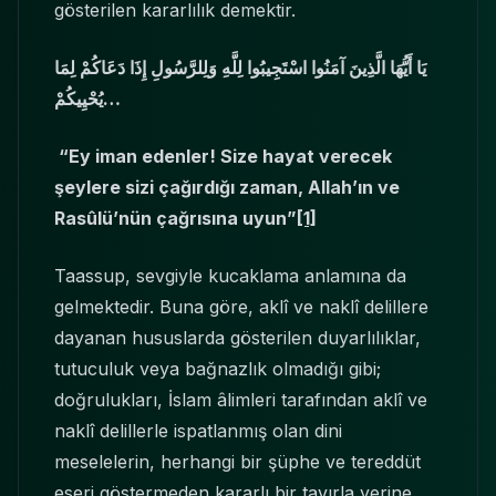
gösterilen kararlılık demektir.
يَا أَيُّهَا الَّذِينَ آمَنُوا اسْتَجِيبُوا لِلَّهِ وَلِلرَّسُولِ إِذَا دَعَاكُمْ لِمَا
يُحْيِيكُمْ…
“Ey iman edenler! Size hayat verecek
şeylere sizi çağırdığı zaman, Allah’ın ve
Rasûlü’nün çağrısına uyun”
[1]
Taassup, sevgiyle kucaklama anlamına da
gelmektedir. Buna göre, aklî ve naklî delillere
dayanan hususlarda gösterilen duyarlılıklar,
tutuculuk veya bağnazlık olmadığı gibi;
doğrulukları, İslam âlimleri tarafından aklî ve
naklî delillerle ispatlanmış olan dini
meselelerin, herhangi bir şüphe ve tereddüt
eseri göstermeden kararlı bir tavırla yerine