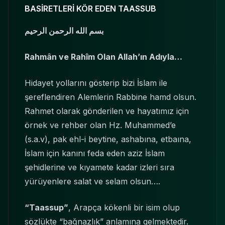
BASİRETLERİ KÖR EDEN TAASSUB
بسم الله الرحمن الرحيم
Rahmân ve Rahîm Olan Allah’ın Adıyla…
Hidayet yollarını gösterip bizi İslam ile
şereflendiren Alemlerin Rabbine hamd olsun.
Rahmet olarak gönderilen ve hayatımız için
örnek ve rehber olan Hz. Muhammed’e
(s.a.v), pak ehl-i beytine, ashabına, etbaına,
İslam için kanını feda eden aziz İslam
şehidlerine ve kıyamete kadar izleri sıra
yürüyenlere salat ve selam olsun….
“Taassup”
, Arapça kökenli bir isim olup
sözlükte “bağnazlık” anlamına gelmektedir.