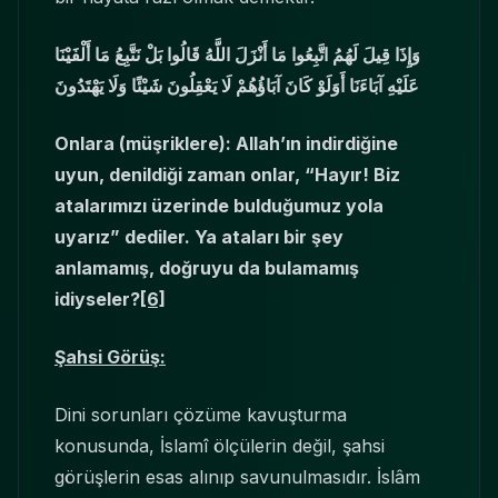
وَإِذَا قِيلَ لَهُمُ اتَّبِعُوا مَا أَنْزَلَ اللَّهُ قَالُوا بَلْ نَتَّبِعُ مَا أَلْفَيْنَا
عَلَيْهِ آبَاءَنَا أَوَلَوْ كَانَ آبَاؤُهُمْ لَا يَعْقِلُونَ شَيْئًا وَلَا يَهْتَدُونَ
Onlara (müşriklere): Allah’ın indirdiğine
uyun, denildiği zaman onlar, “Hayır! Biz
atalarımızı üzerinde bulduğumuz yola
uyarız” dediler. Ya ataları bir şey
anlamamış, doğruyu da bulamamış
idiyseler?
[6]
Şahsi Görüş:
Dini sorunları çözüme kavuşturma
konusunda, İslamî ölçülerin değil, şahsi
görüşlerin esas alınıp savunulmasıdır. İslâm