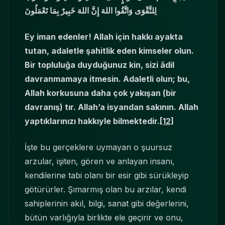
لِلتَّقْوَى وَاتَّقُوا اللهَ إِنَّ اللهَ خَبِيرٌ بِمَا تَعْمَلُونَ
Ey iman edenler! Allah için hakkı ayakta
tutan, adaletle şahitlik eden kimseler olun.
Bir topluluğa duyduğunuz kin, sizi âdil
davranmamaya itmesin. Adaletli olun; bu,
Allah korkusuna daha çok yakışan (bir
davranış) tır. Allah’a isyandan sakının. Allah
yaptıklarınızı hakkıyle bilmektedir.
[12]
İşte bu gerçeklere uymayan o şuursuz
arzular, işiten, gören ve anlayan insanı,
kendilerine tabi olanı bir esir gibi sürükleyip
götürürler. Şımarmış olan bu arzılar, kendi
sahiplerinin akıl, bilgi, sanat gibi değerlerini,
bütün varlığıyla birlikte ele geçirir ve onu,