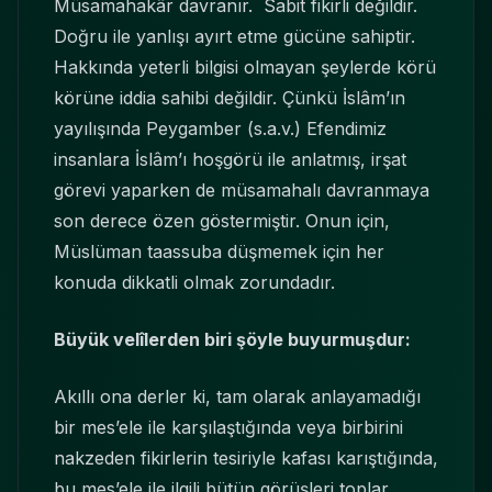
Müsamahakâr davranır. Sabit fikirli değildir.
Doğru ile yanlışı ayırt etme gücüne sahiptir.
Hakkında yeterli bilgisi olmayan şeylerde körü
körüne iddia sahibi değildir. Çünkü İslâm’ın
yayılışında Peygamber (s.a.v.) Efendimiz
insanlara İslâm’ı hoşgörü ile anlatmış, irşat
görevi yaparken de müsamahalı davranmaya
son derece özen göstermiştir. Onun için,
Müslüman taassuba düşmemek için her
konuda dikkatli olmak zorundadır.
Büyük velîlerden biri şöyle buyurmuşdur:
Akıllı ona derler ki, tam olarak anlayamadığı
bir mes’ele ile karşılaştığında veya birbirini
nakzeden fikirlerin tesiriyle kafası karıştığında,
bu mes’ele ile ilgili bütün görüşleri toplar,