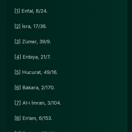
[1]
Enfal, 8/24.
[2]
İsra, 17/36.
[3]
Zümer, 39/9.
[4]
Enbiya, 21/7.
[5]
Hucurat, 49/16.
[6]
Bakara, 2/170.
[7]
Al-i İmran, 3/104.
[8]
En’am, 6/153.