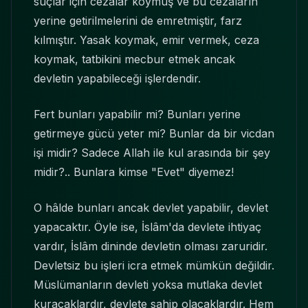
suçlar için cezalar koymuş ve bu cezaların
yerine getirilmelerini de emretmiştir, farz
kılmıştır. Yasak koymak, emir vermek, ceza
koymak, tatbikini mecbur etmek ancak
devletin yapabileceği işlerdendir.
Fert bunları yapabilir mi? Bunları yerine
getirmeye gücü yeter mi? Bunlar da bir vicdan
işi midir? Sadece Allah ile kul arasında bir şey
midir?.. Bunlara kimse "Evet" diyemez!
O hâlde bunları ancak devlet yapabilir, devlet
yapacaktır. Öyle ise, İslâm'da devlete ihtiyaç
vardır, İslâm dininde devletin olması zaruridir.
Devletsiz bu işleri icra etmek mümkün değildir.
Müslümanların devleti yoksa mutlaka devlet
kuracaklardır, devlete sahip olacaklardır. Hem