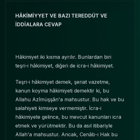
HÂKİMİYYET VE
BAZI TEREDDÜT VE
İDDİALARA CEVAP
Hâkimiyet iki kısma ayrılır. Bunlardan biri
teşri-i hâkimiyet, diğeri de icra-i hâkimiyet.
Teşri-i hâkimiyet demek, şeriat vazetme,
kanun koyma hâkimiyeti demektir ki, bu
Allahu Azîmüşşân'a mahsustur. Bu hak ve bu
salahiyeti kimseye vermemiştir. İcra-i
hâkimiyete gelince, bu mevcut kanunları icra
etmek ve yürütmektir. Bu da asıl itibariyle
Allah'a mahsustur. Ancak, Cenâb-ı Hak bu