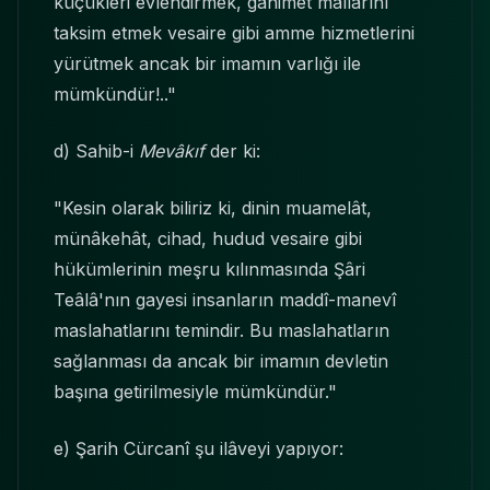
küçükleri evlendirmek, ganimet mallarını
taksim etmek vesaire gibi amme hizmetlerini
yürütmek ancak bir imamın varlığı ile
mümkündür!.."
d) Sahib-i
Mevâkıf
der ki:
"Kesin olarak biliriz ki, dinin muamelât,
münâkehât, cihad, hudud vesaire gibi
hükümlerinin meşru kılınmasında Şâri
Teâlâ'nın gayesi insanların maddî-manevî
maslahatlarını temindir. Bu maslahatların
sağlanması da ancak bir imamın devletin
başına getirilmesiyle mümkündür."
e) Şarih Cürcanî şu ilâveyi yapıyor: