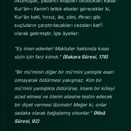
okumuşlar, yabancı kitapları okudukları kadar
Kur'ân-ı Kerim'i tetkik etseler görecekler ki,
Kur'ân katil, hırsız, âsi, zâni, iftiracı gibi
suçluların çarptırılacakları cezaları kat'î
olarak getirmiştir. İşte âyetler:
"Ey iman edenler! Maktuller hakkında kısas
sizin için farz kılındı."
(Bakara Sûresi, 178)
"Bir mü'minin diğer bir mü'mini yanlışlık eseri
olmayarak öldürmesi yakışmaz. Kim bir
mü'mini yanlışlıkla öldürürse, imanlı bir köleyi
azad etmesi ve ölenin ailesine teslim edecek
bir diyet vermesi lâzımdır! Meğer ki, onlar
sadaka olarak bağışlamış olsunlar."
(Nisâ
Sûresi, 92)