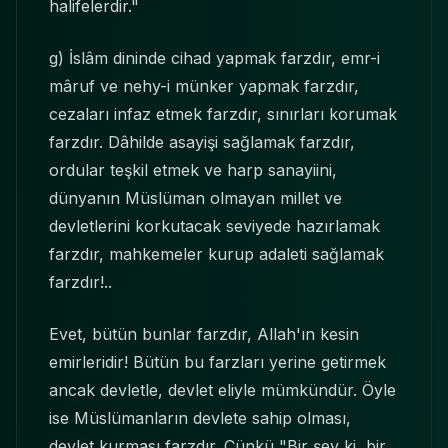
halifelerdir."
g) İslâm dininde cihad yapmak farzdır, emr-i
mâruf ve nehy-i münker yapmak farzdır,
cezaları infaz etmek farzdır, sınırları korumak
farzdır. Dâhilde asayişi sağlamak farzdır,
ordular teşkil etmek ve harp sanayiini,
dünyanın Müslüman olmayan millet ve
devletlerini korkutacak seviyede hazırlamak
farzdır, mahkemeler kurup adaleti sağlamak
farzdır!..
Evet, bütün bunlar farzdır, Allah'ın kesin
emirleridir! Bütün bu farzları yerine getirmek
ancak devletle, devlet eliyle mümkündür. Öyle
ise Müslümanların devlete sahip olması,
devlet kurması farzdır. Çünkü "Bir şey ki, bir