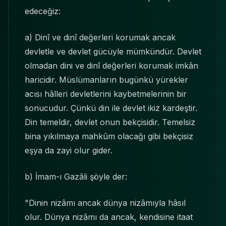
edeceğiz:
a) Dinî ve dinî değerleri korumak ancak
devletle ve devlet gücüyle mümkündür. Devlet
olmadan dini ve dinî değerleri korumak imkân
haricidir. Müslümanların bugünkü yürekler
acısı hâlleri devletlerini kaybetmelerinin bir
sonucudur. Çünkü din ile devlet ikiz kardeştir.
Din temeldir, devlet onun bekçisidir. Temelsiz
bina yıkılmaya mahkûm olacağı gibi bekçisiz
eşya da zayi olur gider.
b) İmam-ı Gazâli şöyle der:
"Dinin nizâmı ancak dünya nizâmıyla hâsıl
olur. Dünya nizâmı da ancak, kendisine itaat