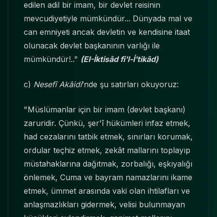
edilen adil bir imam, bir devlet reisinin
mevcudiyetiyle mümkündür... Dünyada mal ve
can emniyeti ancak devletin ve kendisine itaat
olunacak devlet başkanının varlığı ile
mümkündür!.."
(EI-İktisâd fi'l-İ'tikâd)
c)
Nesefî Akâidi
’nde şu satırları okuyoruz:
"Müslümanlar için bir imam (devlet başkanı)
zaruridir. Çünkü, şer'î hükümleri infaz etmek,
had cezalarını tatbik etmek, sınırları korumak,
ordular teçhiz etmek, zekât mallarını toplayıp
müstahaklarına dağıtmak, zorbalığı, eşkıyalığı
önlemek, Cuma ve bayram namazlarını ikame
etmek, ümmet arasında vaki olan ihtilafları ve
anlaşmazlıkları gidermek, velisi bulunmayan