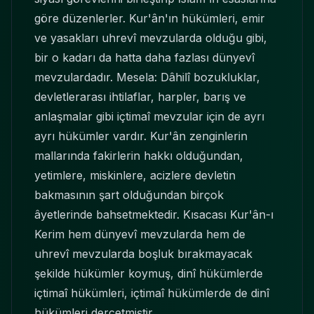
göre düzenlerler. Kur'ân'ın hükümleri, emir
ve yasakları uhrevî mevzularda olduğu gibi,
bir o kadarı da hatta daha fazlası dünyevî
mevzulardadır. Mesela: Dâhilî bozukluklar,
devletlerarası ihtilaflar, harpler, barış ve
anlaşmalar gibi içtimaî mevzular için de ayrı
ayrı hükümler vardır. Kur'ân zenginlerin
mallarında fakirlerin hakkı olduğundan,
yetimlere, miskinlere, acizlere devletin
bakmasının şart olduğundan birçok
âyetlerinde bahsetmektedir. Kısacası Kur'ân-ı
Kerim hem dünyevî mevzularda hem de
uhrevî mevzularda boşluk bırakmayacak
şekilde hükümler koymuş, dinî hükümlerde
içtimaî hükümleri, içtimaî hükümlerde de dinî
hükümleri dercetmiştir.