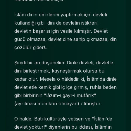
İslâm dinin emirlerini yaptırmak için devleti
kullandığı gibi, dini de devletin istikrarı,
devletin başarısı için vesile kılmıştır. Devlet
gücü olmazsa, devlet dine sahip çıkmazsa, din
çözülür gider!..
Şimdi bir an düşünelim: Dinle devleti, devletle
dini birleştirmek, kaynaştırmak olursa bu
kadar olur. Mesela o hâldedir ki, İslâm'da dinle
devlet etle kemik gibi iç içe girmiş, ruhla beden
gibi birbirinin "lâzım-ı gayr-i mufârık"
(ayrılması mümkün olmayan) olmuştur.
O hâlde, Batı kültürüyle yetişen ve "İslâm'da
devlet yoktur!" diyenlerin bu iddiası, İslâm'ın