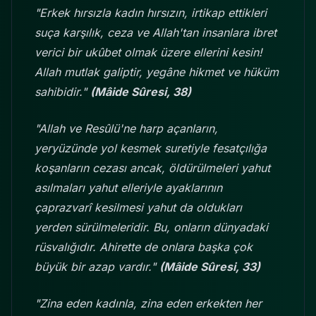
"Erkek hırsızla kadın hırsızın, irtikap ettikleri
suça karşılık, ceza ve Allah'tan insanlara ibret
verici bir ukûbet olmak üzere ellerini kesin!
Allah mutlak galiptir, yegâne hikmet ve hüküm
sahibidir."
(Mâide Sûresi, 38)
"Allah ve Resûlü'ne harp açanların,
yeryüzünde yol kesmek suretiyle fesatçılığa
koşanların cezası ancak, öldürülmeleri yahut
asılmaları yahut elleriyle ayaklarının
çaprazvarî kesilmesi yahut da oldukları
yerden sürülmeleridir. Bu, onların dünyadaki
rüsvalığıdır. Ahirette de onlara başka çok
büyük bir azap vardır."
(Mâide Sûresi, 33)
"Zina eden kadınla, zina eden erkekten her