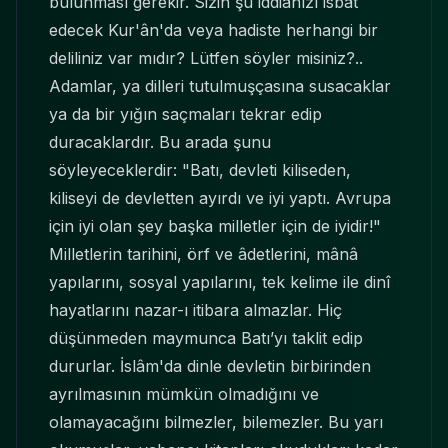
bulunması gerekir. Sizin şu iddianızı isbat
edecek Kur'ân'da veya hadiste herhangi bir
deliliniz var mıdır? Lütfen söyler misiniz?..
Adamlar, ya dilleri tutulmuşçasına susacaklar
ya da bir yığın saçmaları tekrar edip
duracaklardır. Bu arada şunu
söyleyeceklerdir: "Batı, devleti kiliseden,
kiliseyi de devletten ayırdı ve iyi yaptı. Avrupa
için iyi olan şey başka milletler için de iyidir!"
Milletlerin tarihini, örf ve âdetlerini, mânâ
yapılarını, sosyal yapılarını, tek kelime ile dinî
hayatlarını nazar-ı itibara almazlar. Hiç
düşünmeden maymunca Batı’yı taklit edip
dururlar. İslâm'da dinle devletin birbirinden
ayrılmasının mümkün olmadığını ve
olamayacağını bilmezler, bilemezler. Bu yarı