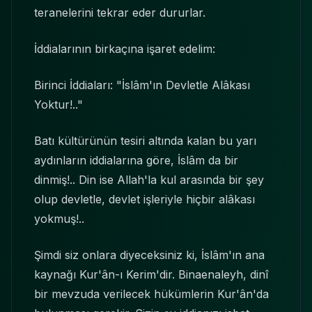
teranelerini tekrar eder dururlar.
İddialarının birkaçına işaret edelim:
Birinci İddiaları: "İslâm'ın Devletle Alâkası
Yoktur!.."
Batı kültürünün tesiri altında kalan bu yarı
aydınların iddialarına göre, İslâm da bir
dinmiş!.. Din ise Allah'la kul arasında bir şey
olup devletle, devlet işleriyle hiçbir alâkası
yokmuş!..
Şimdi siz onlara diyeceksiniz ki, İslâm'ın ana
kaynağı Kur'ân-ı Kerim'dir. Binaenaleyh, dinî
bir mevzuda verilecek hükümlerin Kur'ân'da