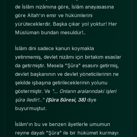
de İslâm nizâmına göre, İslâm anayasasına
göre Allah'ın emir ve hükümlerini
yürüteceklerdir. Başka çıkar yol yoktur! Her
Müslüman bundan mesuldür!..
İslâm dini sadece kanun koymakla
yetinmemiş, devlet nizâmı için birtakım esaslar
da getirmiştir. Mesela "Şûra" esasını getirmiş,
devlet başkanının ve devlet yöneticilerinin ne
şekilde işbaşına getirileceklerinin yolunu
göstermiştir. Ve
"… Onların aralarındaki işleri
şûra iledir!.."
(Şûra Sûresi, 38)
diye
buyurmuştur.
İslâm'ın bu ve benzeri âyetlerle umumun
reyine dayalı "Şûra" ile bir hükümet kurmayı