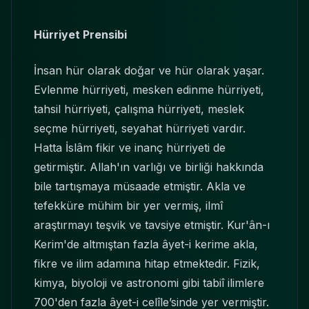
Hürriyet Prensibi
İnsan hür olarak doğar ve hür olarak yaşar.
Evlenme hürriyeti, mesken edinme hürriyeti,
tahsil hürriyeti, çalışma hürriyeti, meslek
seçme hürriyeti, seyahat hürriyeti vardır.
Hatta İslâm fikir ve inanç hürriyeti de
getirmiştir. Allah'ın varlığı ve birliği hakkında
bile tartışmaya müsaade etmiştir. Akla ve
tefekküre mühim bir yer vermiş, ilmî
araştırmayı teşvik ve tavsiye etmiştir. Kur'ân-ı
Kerim'de altmıştan fazla âyet-i kerime akla,
fikre ve ilim adamına hitap etmektedir. Fizik,
kimya, biyoloji ve astronomi gibi tabiî ilimlere
700'den fazla âyet-i celîle’sinde yer vermiştir.