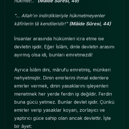
hükmet!.."
(Mâide Sûresi, 49)
"… Allah'ın indirdikleriyle hükmetmeyenler
kâfirlerin tâ kendileridir!"
(Mâide Sûresi, 44)
İnsanlar arasında hükümleri icra etme ise
devletin işidir. Eğer İslâm, dinle devletin arasını
ayırmış olsa idi, bunları emretmezdi!
Ayrıca İslâm dini, mârufu emretmiş, münkeri
nehyetmiştir. Dinin emirlerini ihmal edenlere
emirler vermek, dinin yasaklarını işleyenleri
menetmek her yerde ferdin işi değildir. Ferdin
buna gücü yetmez. Bunlar devlet işidir. Çünkü
emirler verip yasaklar koyan, zorlayıcı ve
yaptırıcı güce sahip olan ancak devlettir. İşte
bir âyet: