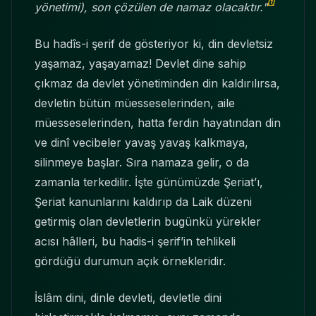
[1]
yönetimi), son çözülen de namaz olacaktır."
Bu hadîs-i şerif de gösteriyor ki, din devletsiz
yaşamaz, yaşayamaz! Devlet dine sahip
çıkmaz da devlet yönetiminden din kaldırılırsa,
devletin bütün müesseselerinden, aile
müesseselerinden, hatta ferdin hayatından din
ve dinî vecibeler yavaş yavaş kalkmaya,
silinmeye başlar. Sıra namaza gelir, o da
zamanla terkedilir. İşte günümüzde Şeriat’ı,
Şeriat kanunlarını kaldırıp da Laik düzeni
getirmiş olan devletlerin bugünkü yürekler
acısı hâlleri, bu hadis-i şerif’in tehlikeli
gördüğü durumun açık örnekleridir.
İslâm dini, dinle devleti, devletle dini