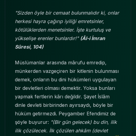
"Sizden öyle bir cemaat bulunmalıdır ki, onlar
herkesi hayra çağırıp iyiliği emretsinler,
kötülüklerden menetsinler. İşte kurtuluş ve
yükselişe erenler bunlardır!"
(Âl-i İmran
Sûresi, 104)
Müslümanlar arasında mârufu emredip,
münkerden vazgeçiren bir kitlenin bulunması
demek, onların bu dini hükümleri uygulayan
bir devletleri olması demektir. Yoksa bunları
yapmak fertlerin kârı değildir. Şayet İslâm
dinle devleti birbirinden ayırsaydı, böyle bir
hüküm getirmezdi. Peygamber Efendimiz de
şöyle buyurur:
"(Bir gün gelecek) bu din, ilik
ilik çözülecek. İlk çözülen ahkâm (devlet