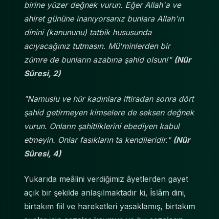
birine yüzer değnek vurun. Eğer Allah'a ve
ahiret gününe inanıyorsanız bunlara Allah'ın
dinini (kanununu) tatbik hususunda
acıyacağınız tutmasın. Mü'minlerden bir
zümre de bunların azabına şahid olsun!"
(Nûr
Sûresi, 2)
"Namuslu ve hür kadınlara iftiradan sonra dört
şahid getirmeyen kimselere de seksen değnek
vurun. Onların şahitliklerini ebediyen kabul
etmeyin. Onlar fasıkların ta kendileridir."
(Nûr
Sûresi, 4)
Yukarıda meâlini verdiğimiz âyetlerden gayet
açık bir şekilde anlaşılmaktadır ki, İslâm dini,
birtakım fiil ve hareketleri yasaklamış, birtakım