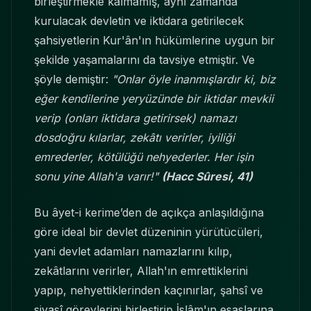
birleştirmekle kalmamış, aynı zamanda
kurulacak devletin ve iktidara getirilecek
şahsiyetlerin Kur'ân'ın hükümlerine uygun bir
şekilde yaşamalarını da tavsiye etmiştir. Ve
şöyle demiştir:
"Onlar öyle inanmışlardır ki, biz
eğer kendilerine yeryüzünde bir iktidar mevkii
verip (onları iktidara getirirsek) namazı
dosdoğru kılarlar, zekâtı verirler, iyiliği
emrederler, kötülüğü nehyederler. Her işin
sonu yine Allah'a varır!"
(Hacc Sûresi, 41)
Bu âyet-i kerime’den de açıkça anlaşıldığına
göre ideal bir devlet düzeninin yürütücüleri,
yani devlet adamları namazlarını kılıp,
zekâtlarını verirler, Allah'ın emrettiklerini
yapıp, nehyettiklerinden kaçınırlar, şahsî ve
siyasî görevlerini birleştirip İslâm'ın esaslarına