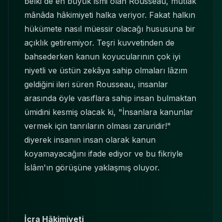
belki de en büyük ismi olan Rousseau, mutlak
mânâda hâkimiyeti halka veriyor. Fakat halkın
hükümete nasıl müessir olacağı hususuna bir
açıklık getiremiyor. Teşri kuvvetinden de
bahsederken kanun koyucularının çok iyi
niyetli ve üstün zekâya sahip olmaları lâzım
geldiğini ileri süren Rousseau, insanlar
arasında öyle vasıflara sahip insan bulmaktan
ümidini kesmiş olacak ki, "İnsanlara kanunlar
vermek için tanrıların olması zaruridir!"
diyerek insanın insan olarak kanun
koyamayacağını ifade ediyor ve bu fikriyle
İslâm'ın görüşüne yaklaşmış oluyor.
İcra Hâkimiyeti