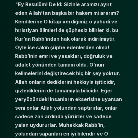
"Ey Resulüm! De ki: Sizinle aramızı ayırt
eden Allah’tan başka bir hakem mi ararım?
Kendilerine O kitap verdiğimiz o yahudi ve
hıristiyan âlimleri de şüphesiz bilirler ki, bu
Kur’an Rabb’ından hak olarak indirilmiştir.
Öyle ise sakın şüphe edenlerden olma!
Rabb’inin emri ve yasakları, doğruluk ve
adalet yönünden tamam oldu. O’nun
kelimelerini değiştirecek hiç bir şey yoktur.
Allah onların dediklerini hakkıyla işiticidir,
gizlediklerini de tamamıyla bilicidir. Eğer
yeryüzündeki insanların ekserisine uyarsan
seni onlar Allah yolundan saptırırlar, onlar
sadece zan ardında yürürler ve sadece
yalan uydururlar. Muhakkak Rabb’in,
yolundan sapanları en iyi bilendir ve O