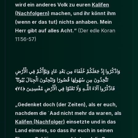
wird ein anderes Volk zu euren
Kalifen
(Nachfolgern)
machen, und ihr könnt ihm
(wenn er das tut) nichts anhaben. Mein
Herr gibt auf alles Acht.“
(Der edle Koran
11:56-57)
وَاذْكُرُوا إِذْ جَعَلَكُمْ خُلَفَاءَ مِن بَعْدِ عَادٍ وَبَوَّأَكُمْ فِي الْأَرْضِ
تَتَّخِذُونَ مِن سُهُولِهَا قُصُورًا وَتَنْحِتُونَ الْجِبَالَ بُيُوتًا ۖ
فَاذْكُرُوا آلَاءَ اللَّـهِ وَلَا تَعْثَوْا فِي الْأَرْضِ مُفْسِدِينَ ﴿٧٤﴾
„Gedenket doch (der Zeiten), als er euch,
nachdem die `Aad nicht mehr da waren, als
Kalifen (Nachfolger)
einsetzte und in das
Land einwies, so dass ihr euch in seinen