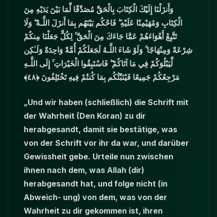
وَأَنزَلْنَا إِلَيْكَ الْكِتَابَ بِالْحَقِّ مُصَدِّقًا لِّمَا بَيْنَ يَدَيْهِ مِنَ
الْكِتَابِ وَمُهَيْمِنًا عَلَيْهِ ۖ فَاحْكُم بَيْنَهُم بِمَا أَنزَلَ اللَّـهُ ۖ وَلَا
تَتَّبِعْ أَهْوَاءَهُمْ عَمَّا جَاءَكَ مِنَ الْحَقِّ ۚ لِكُلٍّ جَعَلْنَا مِنكُمْ
شِرْعَةً وَمِنْهَاجًا ۚ وَلَوْ شَاءَ اللَّـهُ لَجَعَلَكُمْ أُمَّةً وَاحِدَةً وَلَـٰكِن
لِّيَبْلُوَكُمْ فِي مَا آتَاكُمْ ۖ فَاسْتَبِقُوا الْخَيْرَاتِ ۚ إِلَى اللَّـهِ
مَرْجِعُكُمْ جَمِيعًا فَيُنَبِّئُكُم بِمَا كُنتُمْ فِيهِ تَخْتَلِفُونَ ﴿٤٨﴾
„Und wir haben (schließlich) die Schrift mit
der Wahrheit (Den Koran) zu dir
herabgesandt, damit sie bestätige, was
von der Schrift vor ihr da war, und darüber
Gewissheit gebe. Urteile nun zwischen
ihnen nach dem, was Allah (dir)
herabgesandt hat, und folge nicht (in
Abweich- ung) von dem, was von der
Wahrheit zu dir gekommen ist, ihren