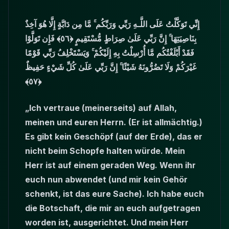
إِنِّي تَوَكَّلْتُ عَلَى اللَّـهِ رَبِّي وَرَبِّكُم ۚ مَّا مِن دَابَّةٍ إِلَّا هُوَ آخِذٌ
بِنَاصِيَتِهَا ۚ إِنَّ رَبِّي عَلَىٰ صِرَاطٍ مُّسْتَقِيمٍ ﴿٥٦﴾ فَإِن تَوَلَّوْا
فَقَدْ أَبْلَغْتُكُم مَّا أُرْسِلْتُ بِهِ إِلَيْكُمْ ۚ وَيَسْتَخْلِفُ رَبِّي قَوْمًا
غَيْرَكُمْ وَلَا تَضُرُّونَهُ شَيْئًا ۚ إِنَّ رَبِّي عَلَىٰ كُلِّ شَيْءٍ حَفِيظٌ
﴿٥٧﴾
„Ich vertraue (meinerseits) auf Allah,
meinen und euren Herrn. (Er ist allmächtig.)
Es gibt kein Geschöpf (auf der Erde), das er
nicht beim Schopfe halten würde. Mein
Herr ist auf einem geraden Weg. Wenn ihr
euch nun abwendet (und mir kein Gehör
schenkt, ist das eure Sache). Ich habe euch
die Botschaft, die mir an euch aufgetragen
worden ist, ausgerichtet. Und mein Herr