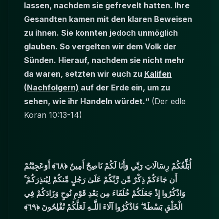
lassen, nachdem sie gefrevelt hatten. Ihre
Gesandten kamen mit den klaren Beweisen
zu ihnen. Sie konnten jedoch unmöglich
glauben. So vergelten wir dem Volk der
Sünden. Hierauf, nachdem sie nicht mehr
da waren, setzten wir euch zu
Kalifen
(Nachfolgern)
auf der Erde ein, um zu
sehen, wie ihr Handeln würdet.“
(Der edle
Koran 10:13-14)
أُبَلِّغُكُمْ رِسَالَاتِ رَبِّي وَأَنَا لَكُمْ نَاصِحٌ أَمِينٌ ﴿٦٨﴾ أَوَعَجِبْتُمْ
أَن جَاءَكُمْ ذِكْرٌ مِّن رَّبِّكُمْ عَلَىٰ رَجُلٍ مِّنكُمْ لِيُنذِرَكُمْ ۚ
وَاذْكُرُوا إِذْ جَعَلَكُمْ خُلَفَاءَ مِن بَعْدِ قَوْمِ نُوحٍ وَزَادَكُمْ فِي
الْخَلْقِ بَسْطَةً ۖ فَاذْكُرُوا آلَاءَ اللَّـهِ لَعَلَّكُمْ تُفْلِحُونَ ﴿٦٩﴾