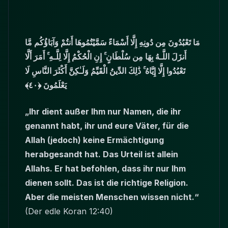
مَا تَعْبُدُونَ مِن دُونِهِ إِلَّا أَسْمَاءً سَمَّيْتُمُوهَا أَنتُمْ وَآبَاؤُكُم مَّا
أَنزَلَ اللَّـهُ بِهَا مِن سُلْطَانٍ ۚ إِنِ الْحُكْمُ إِلَّا لِلَّـهِ ۚ أَمَرَ أَلَّا
تَعْبُدُوا إِلَّا إِيَّاهُ ۚ ذَٰلِكَ الدِّينُ الْقَيِّمُ وَلَـٰكِنَّ أَكْثَرَ النَّاسِ لَا
يَعْلَمُونَ ﴿٤٠﴾
„Ihr dient außer Ihm nur Namen, die ihr
genannt habt, ihr und eure Väter, für die
Allah (jedoch) keine Ermächtigung
herabgesandt hat. Das Urteil ist allein
Allahs. Er hat befohlen, dass ihr nur Ihm
dienen sollt. Das ist die richtige Religion.
Aber die meisten Menschen wissen nicht.“
(Der edle Koran 12:40)