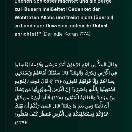
Ebenen Schlösser machtet und die Berge
zu Häusern meißeltet! Gedenket der
Wohltaten Allahs und treibt nicht (überall)
im Land euer Unwesen, indem ihr Unheil
anrichtet!“
(Der edle Koran 7:74)
وَقَالَ الْمَلَأُ مِن قَوْمِ فِرْعَوْنَ أَتَذَرُ مُوسَىٰ وَقَوْمَهُ لِيُفْسِدُوا
فِي الْأَرْضِ وَيَذَرَكَ وَآلِهَتَكَ ۚ قَالَ سَنُقَتِّلُ أَبْنَاءَهُمْ وَنَسْتَحْيِي
نِسَاءَهُمْ وَإِنَّا فَوْقَهُمْ قَاهِرُونَ ﴿١٢٧﴾ قَالَ مُوسَىٰ لِقَوْمِهِ
اسْتَعِينُوا بِاللَّـهِ وَاصْبِرُوا ۖ إِنَّ الْأَرْضَ لِلَّـهِ يُورِثُهَا مَن يَشَاءُ
مِنْ عِبَادِهِ ۖ وَالْعَاقِبَةُ لِلْمُتَّقِينَ ﴿١٢٨﴾ قَالُوا أُوذِينَا مِن قَبْلِ
أَن تَأْتِيَنَا وَمِن بَعْدِ مَا جِئْتَنَا ۚ قَالَ عَسَىٰ رَبُّكُمْ أَن يُهْلِكَ
عَدُوَّكُمْ وَيَسْتَخْلِفَكُمْ فِي الْأَرْضِ فَيَنظُرَ كَيْفَ تَعْمَلُونَ
﴿١٢٩﴾