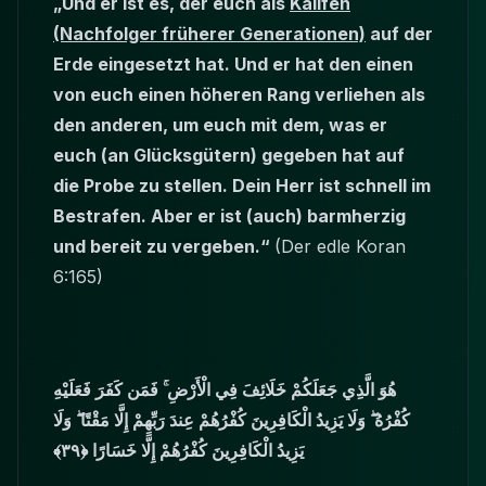
„Und er ist es, der euch als
Kalifen
(Nachfolger früherer Generationen)
auf der
Erde eingesetzt hat. Und er hat den einen
von euch einen höheren Rang verliehen als
den anderen, um euch mit dem, was er
euch (an Glücksgütern) gegeben hat auf
die Probe zu stellen. Dein Herr ist schnell im
Bestrafen. Aber er ist (auch) barmherzig
und bereit zu vergeben.“
(Der edle Koran
6:165)
هُوَ الَّذِي جَعَلَكُمْ خَلَائِفَ فِي الْأَرْضِ ۚ فَمَن كَفَرَ فَعَلَيْهِ
كُفْرُهُ ۖ وَلَا يَزِيدُ الْكَافِرِينَ كُفْرُهُمْ عِندَ رَبِّهِمْ إِلَّا مَقْتًا ۖ وَلَا
يَزِيدُ الْكَافِرِينَ كُفْرُهُمْ إِلَّا خَسَارًا ﴿٣٩﴾