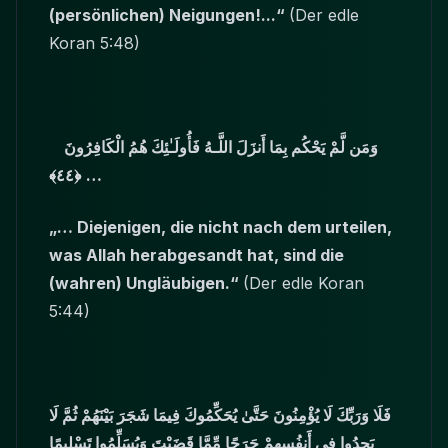
(persönlichen) Neigungen!...“
(Der edle
Koran 5:48)
وَمَن لَّمْ يَحْكُم بِمَا أَنزَلَ اللَّـهُ فَأُولَـٰئِكَ هُمُ الْكَافِرُونَ
﴿٤٤﴾
…
„… Diejenigen, die nicht nach dem urteilen,
was Allah herabgesandt hat, sind die
(wahren) Ungläubigen.“
(Der edle Koran
5:44)
فَلَا وَرَبِّكَ لَا يُؤْمِنُونَ حَتَّىٰ يُحَكِّمُوكَ فِيمَا شَجَرَ بَيْنَهُمْ ثُمَّ لَا
يَجِدُوا فِي أَنفُسِهِمْ حَرَجًا مِّمَّا قَضَيْتَ وَيُسَلِّمُوا تَسْلِيمًا