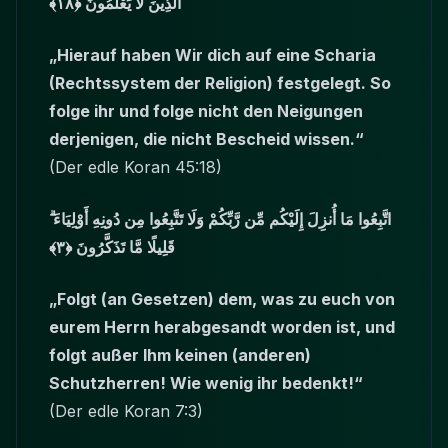
الَّذِينَ لَا يَعْلَمُونَ ﴿١٨﴾
„Hierauf haben Wir dich auf eine Scharia
(Rechtssystem der Religion) festgelegt. So
folge ihr und folge nicht den Neigungen
derjenigen, die nicht Bescheid wissen.“
(Der edle Koran 45:18)
اتَّبِعُوا مَا أُنزِلَ إِلَيْكُم مِّن رَّبِّكُمْ وَلَا تَتَّبِعُوا مِن دُونِهِ أَوْلِيَاءَ ۗ
قَلِيلًا مَّا تَذَكَّرُونَ ﴿٣﴾
„Folgt (an Gesetzen) dem, was zu euch von
eurem Herrn herabgesandt worden ist, und
folgt außer Ihm keinen (anderen)
Schutzherren! Wie wenig ihr bedenkt!“
(Der edle Koran 7:3)