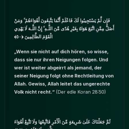
فَإِن لَّمْ يَسْتَجِيبُوا لَكَ فَاعْلَمْ أَنَّمَا يَتَّبِعُونَ أَهْوَاءَهُمْ ۚ وَمَنْ
أَضَلُّ مِمَّنِ اتَّبَعَ هَوَاهُ بِغَيْرِ هُدًى مِّنَ اللَّـهِ ۚ إِنَّ اللَّـهَ لَا يَهْدِي
الْقَوْمَ الظَّالِمِينَ ﴿٥٠﴾
„Wenn sie nicht auf dich hören, so wisse,
dass sie nur ihren Neigungen folgen. Und
wer ist weiter abgeirrt als jemand, der
seiner Neigung folgt ohne Rechtleitung von
Allah. Gewiss, Allah leitet das ungerechte
Volk nicht recht.“
(Der edle Koran 28:50)
ثُمَّ جَعَلْنَاكَ عَلَىٰ شَرِيعَةٍ مِّنَ الْأَمْرِ فَاتَّبِعْهَا وَلَا تَتَّبِعْ أَهْوَاءَ