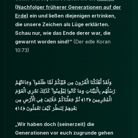
(Nachfolger früherer Generationen auf der
Erde)
ein und ließen diejenigen ertrinken,
die unsere Zeichen als Lüge erklärten.
Schau nur, wie das Ende derer war, die
gewarnt worden sind!“
(Der edle Koran
10:73)
وَلَقَدْ أَهْلَكْنَا الْقُرُونَ مِن قَبْلِكُمْ لَمَّا ظَلَمُوا ۙ وَجَاءَتْهُمْ
رُسُلُهُم بِالْبَيِّنَاتِ وَمَا كَانُوا لِيُؤْمِنُوا ۚ كَذَٰلِكَ نَجْزِي الْقَوْمَ
الْمُجْرِمِينَ ﴿١٣﴾ ثُمَّ جَعَلْنَاكُمْ خَلَائِفَ فِي الْأَرْضِ مِن
بَعْدِهِمْ لِنَنظُرَ كَيْفَ تَعْمَلُونَ ﴿١٤﴾
„Wir haben doch (seinerzeit) die
Generationen vor euch zugrunde gehen