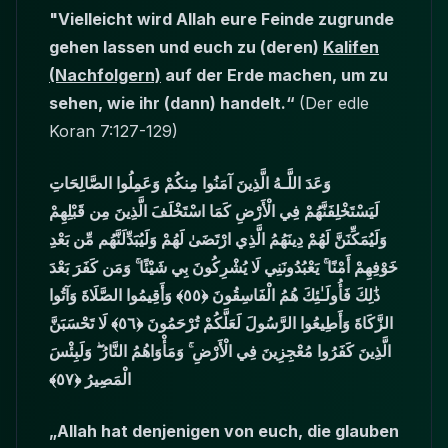
"Vielleicht wird Allah eure Feinde zugrunde
gehen lassen und euch zu (deren)
Kalifen
(Nachfolgern)
auf der Erde machen, um zu
sehen, wie ihr (dann) handelt.“
(Der edle
Koran 7:127-129)
وَعَدَ اللَّـهُ الَّذِينَ آمَنُوا مِنكُمْ وَعَمِلُوا الصَّالِحَاتِ
لَيَسْتَخْلِفَنَّهُمْ فِي الْأَرْضِ كَمَا اسْتَخْلَفَ الَّذِينَ مِن قَبْلِهِمْ
وَلَيُمَكِّنَنَّ لَهُمْ دِينَهُمُ الَّذِي ارْتَضَىٰ لَهُمْ وَلَيُبَدِّلَنَّهُم مِّن بَعْدِ
خَوْفِهِمْ أَمْنًا ۚ يَعْبُدُونَنِي لَا يُشْرِكُونَ بِي شَيْئًا ۚ وَمَن كَفَرَ بَعْدَ
ذَٰلِكَ فَأُولَـٰئِكَ هُمُ الْفَاسِقُونَ ﴿٥٥﴾ وَأَقِيمُوا الصَّلَاةَ وَآتُوا
الزَّكَاةَ وَأَطِيعُوا الرَّسُولَ لَعَلَّكُمْ تُرْحَمُونَ ﴿٥٦﴾ لَا تَحْسَبَنَّ
الَّذِينَ كَفَرُوا مُعْجِزِينَ فِي الْأَرْضِ ۚ وَمَأْوَاهُمُ النَّارُ ۖ وَلَبِئْسَ
الْمَصِيرُ ﴿٥٧﴾
„Allah hat denjenigen von euch, die glauben