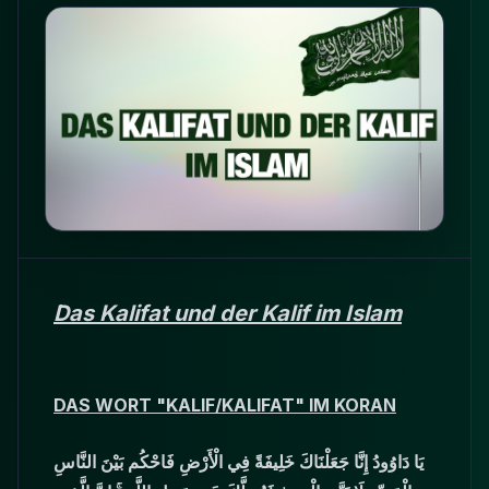
Das Kalifat und der Kalif im Islam
DAS WORT "KALIF/KALIFAT" IM KORAN
يَا دَاوُودُ إِنَّا جَعَلْنَاكَ خَلِيفَةً فِي الْأَرْضِ فَاحْكُم بَيْنَ النَّاسِ