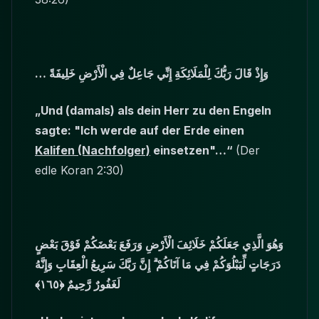
…
وَإِذْ قَالَ رَبُّكَ لِلْمَلَائِكَةِ إِنِّي جَاعِلٌ فِي الْأَرْضِ خَلِيفَةً
„Und (damals) als dein Herr zu den Engeln
sagte: "Ich werde auf der Erde einen
Kalifen (Nachfolger)
einsetzen"…“
(Der
edle Koran 2:30)
وَهُوَ الَّذِي جَعَلَكُمْ خَلَائِفَ الْأَرْضِ وَرَفَعَ بَعْضَكُمْ فَوْقَ بَعْضٍ
دَرَجَاتٍ لِّيَبْلُوَكُمْ فِي مَا آتَاكُمْ ۗ إِنَّ رَبَّكَ سَرِيعُ الْعِقَابِ وَإِنَّهُ
لَغَفُورٌ رَّحِيمٌ ﴿١٦٥﴾