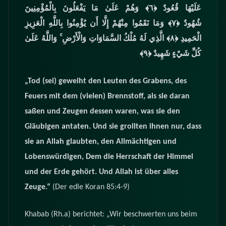
عَلَيْهَا قُعُودٌ
﴿٦﴾‏ وَهُمْ عَلَىٰ مَا يَفْعَلُونَ بِالْمُؤْمِنِينَ
شُهُودٌ
﴿٧﴾‏ وَمَا نَقَمُوا مِنْهُمْ إِلَّا أَن يُؤْمِنُوا بِاللَّهِ الْعَزِيزِ
الْحَمِيدِ
﴿٨﴾‏ الَّذِي لَهُ مُلْكُ السَّمَاوَاتِ وَالْأَرْضِ ۚ وَاللَّهُ عَلَىٰ
كُلِّ شَيْءٍ شَهِيدٌ
﴿٩﴾‏
„Tod (sei) geweiht den Leuten des Grabens, des
Feuers mit dem (vielen) Brennstoff, als sie daran
saßen und Zeugen dessen waren, was sie den
Gläubigen antaten. Und sie grollten ihnen nur, dass
sie an Allah glaubten, den Allmächtigen und
Lobenswürdigen, Dem die Herrschaft der Himmel
und der Erde gehört. Und Allah ist über alles
Zeuge.“
(Der edle Koran 85:4-9)
Khabab (Rh.a) berichtet: „Wir beschwerten uns beim