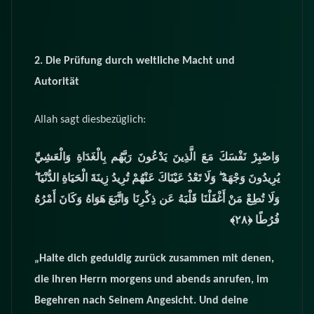
2. Die Prüfung durch weltliche Macht und
Autorität
Allah sagt diesbezüglich:
وَاصْبِرْ نَفْسَكَ مَعَ الَّذِينَ يَدْعُونَ رَبَّهُم بِالْغَدَاةِ وَالْعَشِيِّ
يُرِيدُونَ وَجْهَهُ ۖ وَلَا تَعْدُ عَيْنَاكَ عَنْهُمْ تُرِيدُ زِينَةَ الْحَيَاةِ الدُّنْيَا ۖ
وَلَا تُطِعْ مَنْ أَغْفَلْنَا قَلْبَهُ عَن ذِكْرِنَا وَاتَّبَعَ هَوَاهُ وَكَانَ أَمْرُهُ
فُرُطًا
﴿٢٨﴾‏
„Halte dich geduldig zurück zusammen mit denen,
die ihren Herrn morgens und abends anrufen, im
Begehren nach Seinem Angesicht. Und deine