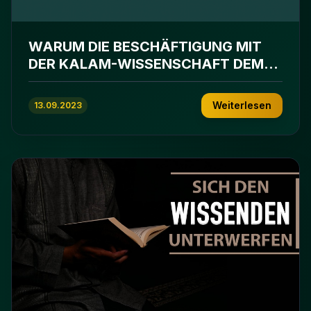
WARUM DIE BESCHÄFTIGUNG MIT
DER KALAM-WISSENSCHAFT DEM
EINFACHEN BÜRGER UNTERSAGT
WERDEN MUSS!
Weiterlesen
13.09.2023