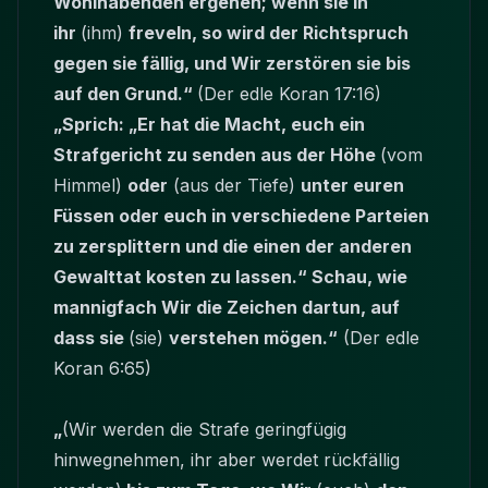
Wohlhabenden ergehen; wenn sie in
ihr
(ihm)
freveln, so wird der Richtspruch
gegen sie fällig, und Wir zerstören sie bis
auf den Grund.“
(Der edle Koran 17:16)
„Sprich: „Er hat die Macht, euch ein
Strafgericht zu senden aus der Höhe
(vom
Himmel)
oder
(aus der Tiefe)
unter euren
Füssen oder euch in verschiedene Parteien
zu zersplittern und die einen der anderen
Gewalttat kosten zu lassen.“ Schau, wie
mannigfach Wir die Zeichen dartun, auf
dass sie
(sie)
verstehen mögen.“
(Der edle
Koran 6:65)
„
(Wir werden die Strafe geringfügig
hinwegnehmen, ihr aber werdet rückfällig