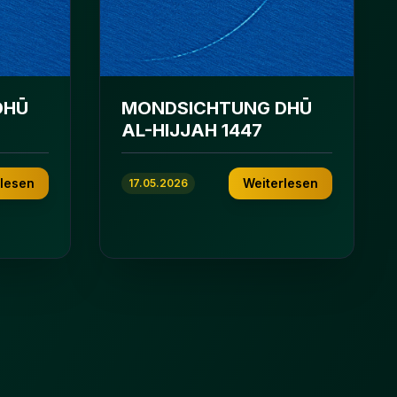
DHŪ
MONDSICHTUNG DHŪ
AL-HIJJAH 1447
rlesen
Weiterlesen
17.05.2026