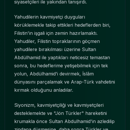
siyasetçileri ile yakından tanışırdı.
Yahudilerin kavmiyetçi duyguları
körüklemekle takip ettikleri hedeflerden biri,
Filistin'in işgali için zemin hazırlamaktı.
Yahudiler, Filistin topraklarının göçmen
yahudilere bırakılması üzerine Sultan
Abdülhamid ile yaptıkları neticesiz temastan
sonra, bu hedeflerime yetişebilmek için tek
yolun, Abdülhamid'i devirmek, İslâm
dünyasını parçalamak ve Arap-Türk vahdetini
kırmak olduğunu anladılar.
Siyonizm, kavmiyetçiliği ve kavmiyetçileri
desteklemekte ve "Jön Türkler" hareketini
krumakla önce Sultan Abdulhamid'in azledilip
zindana düşmesine, daha sonra Türkler ve