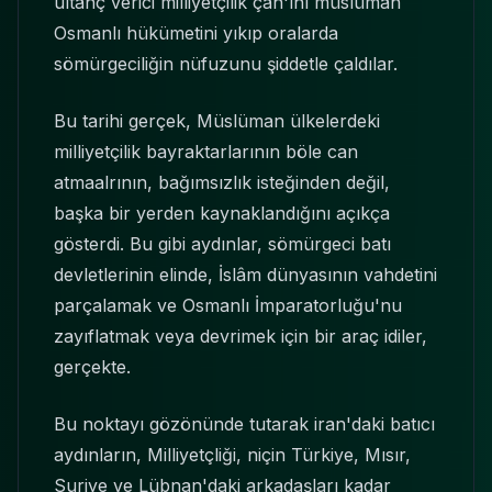
uıtanç verici milliyetçilik çan'ını müslüman
Osmanlı hükümetini yıkıp oralarda
sömürgeciliğin nüfuzunu şiddetle çaldılar.
Bu tarihi gerçek, Müslüman ülkelerdeki
milliyetçilik bayraktarlarının böle can
atmaalrının, bağımsızlık isteğinden değil,
başka bir yerden kaynaklandığını açıkça
gösterdi. Bu gibi aydınlar, sömürgeci batı
devletlerinin elinde, İslâm dünyasının vahdetini
parçalamak ve Osmanlı İmparatorluğu'nu
zayıflatmak veya devrimek için bir araç idiler,
gerçekte.
Bu noktayı gözönünde tutarak iran'daki batıcı
aydınların, Milliyetçliği, niçin Türkiye, Mısır,
Suriye ve Lübnan'daki arkadaşları kadar