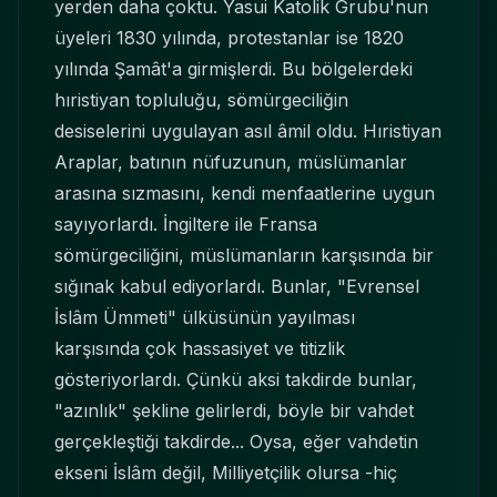
yerden daha çoktu. Yasui Katolik Grubu'nun
üyeleri 1830 yılında, protestanlar ise 1820
yılında Şamât'a girmişlerdi. Bu bölgelerdeki
hıristiyan topluluğu, sömürgeciliğin
desiselerini uygulayan asıl âmil oldu. Hıristiyan
Araplar, batının nüfuzunun, müslümanlar
arasına sızmasını, kendi menfaatlerine uygun
sayıyorlardı. İngiltere ile Fransa
sömürgeciliğini, müslümanların karşısında bir
sığınak kabul ediyorlardı. Bunlar, "Evrensel
İslâm Ümmeti" ülküsünün yayılması
karşısında çok hassasiyet ve titizlik
gösteriyorlardı. Çünkü aksi takdirde bunlar,
"azınlık" şekline gelirlerdi, böyle bir vahdet
gerçekleştiği takdirde... Oysa, eğer vahdetin
ekseni İslâm değil, Milliyetçilik olursa -hiç