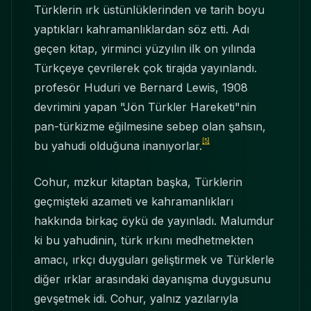
Türklerin ırk üstünlüklerinden ve tarih boyu
yaptıkları kahramanlıklardan söz etti. Adı
geçen kitap, yirminci yüzyılın ilk on yılında
Türkçeye çevrilerek çok tirajda yayınlandı.
profesör Huduri ve Bernard Lewis, 1908
devrimini yapan "Jön Türkler Hareketi"nin
pan-türkizme eğilmesine sebep olan şahsın,
[5]
bu yahudi olduğuna inanıyorlar.
Cohur, mzkur kitaptan başka, Türklerin
geçmişteki azameti ve kahramanlıkları
hakkında birkaç öykü de yayınladı. Malumdur
ki bu yahudinin, türk ırkını medhetmekten
amacı, ırkçı duyguları geliştirmek ve Türklerle
diğer ırklar arasındaki dayanışma duygusunu
gevşetmek idi. Cohur, yalnız yazılarıyla