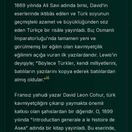
1869 yılında Ali Savi adında birisi, David'in
eserlerinde iktibâs edilen ve Türk soyunun
geçmişteki azamet ve büyüklüğünden söz
eden Türkçe bir risâle yayınladı. Bu; Osmanlı
İmparatorluğu'nda tamamen yeni ve
görülmemiş bir eğilim olan kavmiyetçilik
eğilimini açığa vuran ilk yazılardandır. Lewis'in
deyişiyle; "Böylece Türkler, kendi milliyetlerini,
batılıların yazılarını kopya ederek batılılardan
[4]
almış oldular."
Fransız yahudi yazar David Leon Cohur, türk
kavmiyetçiliğini çıkarıp yaymakta önemli
katkısı olan şahıslardan bir diğeridir. O, 1899
yılında "Introductian generale a le histoire de
Asea" adında bir kitap yayınladı. Bu eserinde,