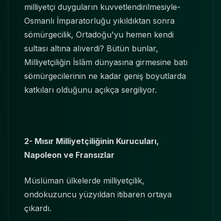
milliyetçi duyguların kuvvetlendirilmesiyle-
Osmanlı İmparatorluğu yıkıldıktan sonra
sömürgecilik, Ortadoğu'yu hemen kendi
sultası altına alıverdi? Bütün bunlar,
Milliyetçiliğin İslâm dünyasına girmesine batı
sömürgecilerinin ne kadar geniş boyutlarda
katkıları olduğunu açıkça sergiliyor.
2- M
ı
s
ı
r Milliyetçili
ğ
inin Kurucular
ı
,
Napoleon ve Frans
ı
zlar
Müslüman ülkelerde milliyetçilik,
ondokuzuncu yüzyıldan itibaren ortaya
çıkardı.