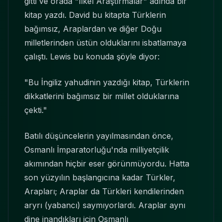
gitti ve orada "İlkel Araştırmalar" adında bir
kitap yazdı. David bu kitapta Türklerin
bağımsız, Araplardan ve diğer Doğu
milletlerinden üstün olduklarını isbatlamaya
çalıştı. Lewis bu konuda şöyle diyor:
"Bu İngiliz yahudinin yazdığı kitap, Türklerin
dikkatlerini bağımsız bir millet olduklarına
çekti."
Batılı düşüncelerin yayılmasından önce,
Osmanlı İmparatorluğu'nda milliyetçilik
akımından hiçbir eser görünmüyordu. Hatta
son yüzyılın başlangıcına kadar Türkler,
Arapları; Araplar da Türkleri kendilerinden
aryrı (yabancı) saymıyorlardı. Araplar aynı
dine inandıkları için Osmanlı