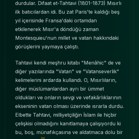
durdular. Difaat et-Tahtavi (1801-1873) Mısırlı
ilk batıcılardan idi. Bu zat Paris'te kaldığı beş
yıl içerisinde Fransa'daki ortamdan
etkilenerek Mısır'a döndüğü zaman
Montesquieu'nun millet ve vatan hakkındaki
görüşlerini yaymaya çalıştı.
Tahtavi kendi meşhru kitabı "Menâhic" de ve
diğer yazılarında "Vatan" ve "Vatanseverlik"
kelimelerini ardarda kullandı. O, Mısırlıların,
diğer müslümanlardan ayrı bir ümmet
oldukları ve onların sevgi ve vefakârlıklarının
ekseninin vatan olması üzerinde ısrarla durdu.
Elbette Tahtavi, milliyetçiliğin İslam ile hiçbir
çelişkisi olmadığını kanıtlamaya çalışıyordu ki
bu, boş, münafıkçasına ve aldatmaca dolu bir
[2]