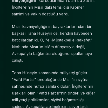
milliyetçiliğinin kurucularından olan bu Zat'ın,
İngiltere'nin Mısır'daki temsilcisi Kromer
samimi ve yakın dostluğu vardı.
Mısır kavmiyetçiliğinin bayraktarlarından bir
başkası Taha Hüseyin de, kendini kaybeden
batıcılardan idi. O, "el-Müstakbel el-sakafet"
kitabında Mısır'ın İslâm dünyasıyla değil,
Avrupa'yla bağlantısı olduğunu ispatlamaya
çalıştı.
Taha Hüseyin zamanında milliyetçi güçler
"Vafd Partisi" öncülüğünde Mısır'ın siyâsi
sahnesinde nüfuz sahibi oldular. İngiltere'nin
uşakları olan "Vafd Partisi"nin önderi ve diğer
milliyetçi politikacılar, siyâsi bağımsızlığı
sadece Avrupalılaşabilmek için istiyorlardı.