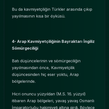
Bu da kavmiyetçiliğin Türkler arasında çıkıp
yayılmasının kısa bir öyküsü.
4- Arap Kavmiyetçili
ğ
inin Bayraktar
ı
İ
ngiliz
Sömürgecili
ğ
i
Batı düşüncelerinin ve sömürgeciliğin
yayılmasından önce, Kavmiyetçilik
düşüncesinden hiç eser yoktu, Arap
bölgelerinde.
Hicri onuncu yüzyıldan (M.S. 16. yüzyıl)
itibaren Arap bölgeleri, yavaş yavaş Osmanlı
İmparatorluğu hakimiyeti altına girdi. Böylece