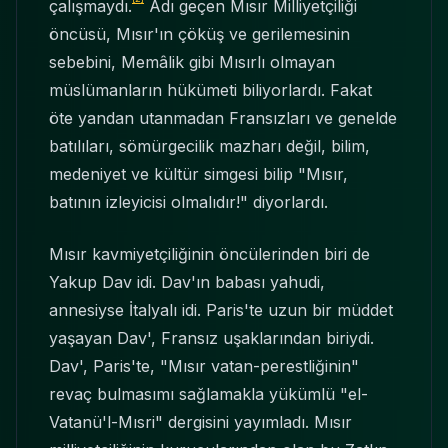
çalışmaydı.
Adı geçen Mısır Milliyetçiliği
öncüsü, Mısır'ın çöküş ve gerilemesinin
sebebini, Memâlik gibi Mısırlı olmayan
müslümanların hükümeti biliyorlardı. Fakat
öte yandan utanmadan Fransızları ve genelde
batılıları, sömürgecilik mazharı değil, bilim,
medeniyet ve kültür simgesi bilip "Mısır,
batının izleyicisi olmalıdır!" diyorlardı.
Mısır kavmiyetçiliğinin öncülerinden biri de
Yakup Dav idi. Dav'ın babası yahudi,
annesiyse İtalyalı idi. Paris'te uzun bir müddet
yaşayan Dav', Fransız uşaklarından biriydi.
Dav', Paris'te, "Mısır vatan-perestliğinin"
revaç bulmasımı sağlamakla yükümlü "el-
Vatanü'l-Mısri" dergisini yayımladı. Mısır