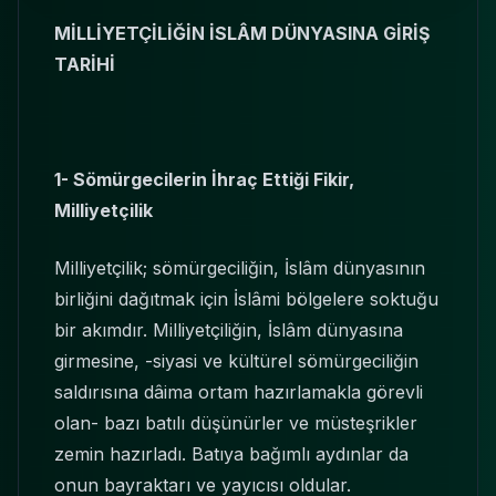
M
İ
LL
İ
YETÇ
İ
L
İĞİ
N
İ
SLÂM DÜNYASINA G
İ
R
İŞ
TAR
İ
H
İ
1- Sömürgecilerin
İ
hraç Etti
ğ
i Fikir,
Milliyetçilik
Milliyetçilik; sömürgeciliğin, İslâm dünyasının
birliğini dağıtmak için İslâmi bölgelere soktuğu
bir akımdır. Milliyetçiliğin, İslâm dünyasına
girmesine, -siyasi ve kültürel sömürgeciliğin
saldırısına dâima ortam hazırlamakla görevli
olan- bazı batılı düşünürler ve müsteşrikler
zemin hazırladı. Batıya bağımlı aydınlar da
onun bayraktarı ve yayıcısı oldular.