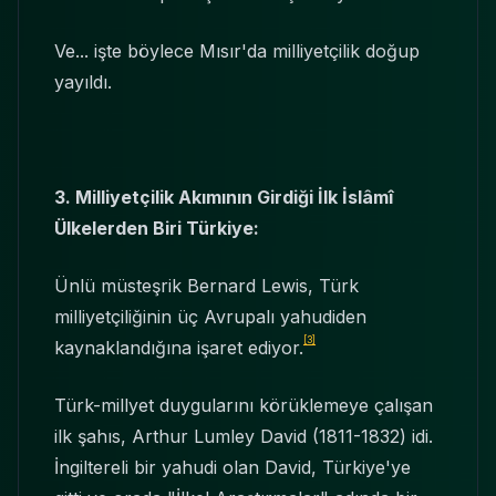
Ve... işte böylece Mısır'da milliyetçilik doğup
yayıldı.
3. Milliyetçilik Ak
ı
m
ı
n
ı
n Girdi
ğ
i
İ
lk
İ
slâmî
Ülkelerden Biri Türkiye:
Ünlü müsteşrik Bernard Lewis, Türk
milliyetçiliğinin üç Avrupalı yahudiden
[3]
kaynaklandığına işaret ediyor.
Türk-millyet duygularını körüklemeye çalışan
ilk şahıs, Arthur Lumley David (1811-1832) idi.
İngiltereli bir yahudi olan David, Türkiye'ye