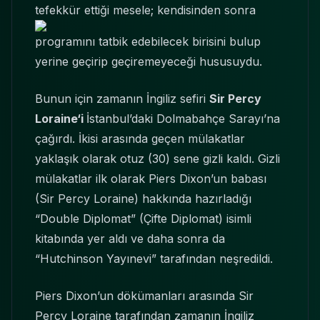
tefekkür ettiği mesele; kendisinden sonra
programını tatbik edebilecek birisini bulup
yerine geçirip geçiremeyeceği hususuydu.
Bunun için zamanın İngiliz sefiri
Sir Percy
Loraine‘i
İstanbul’daki Dolmabahçe Sarayı’na
çağırdı. İkisi arasında geçen mülakatlar
yaklaşık olarak otuz (30) sene gizli kaldı. Gizli
mülakatlar ilk olarak Piers Dixon’un babası
(Sir Percy Loraine) hakkında hazırladığı
“Double Diplomat” (Çifte Diplomat) isimli
kitabında yer aldı ve daha sonra da
“Hutchinson Yayınevi” tarafından neşredildi.
Piers Dixon’un dökümanları arasında Sir
Percy Loraine tarafından zamanın İngiliz