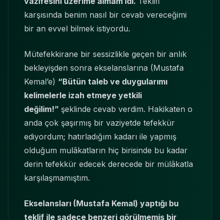
vazifesini üzerime almam idi.
Teklifi
karşısında benim nasıl bir cevab vereceğimi
bir an evvel bilmek istiyordu.
Mütefekkirane bir sessizlikle geçen bir anlık
bekleyişden sonra ekselanslarına (Mustafa
Kemal’e)
“Bütün taleb ve duygularımı
kelimelerle izah etmeye yetkili
değilim!”
şeklinde cevab verdim. Hakikaten o
anda çok şaşırmış bir vaziyetde tefekkür
ediyordum; hatırladığım kadarı ile yapmış
olduğum mulâkatların hiç birisinde bu kadar
derin tefekkür edecek derecede bir mülâkatla
karşılaşmamıştım.
Ekselansları (Mustafa Kemal) yaptığı bu
teklif ile sadece benzeri görülmemiş bir