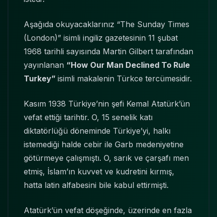
Aşağıda okuyacaklarınız “The Sunday Times
(London)” isimli ingiliz gazetesinin 11 şubat
1968 tarihli sayısında Martin Gilbert tarafından
yayınlanan
“How Our Man Declined To Rule
Turkey”
isimli makalenin Türkce tercümesidir.
Kasım 1938 Türkiye’nin şefi Kemal Atatürk’ün
vefat ettiği tarihtir. O, 15 senelik katı
diktatörlüğü döneminde Türkiye’yi, halkı
istemediği halde cebir ile Garb medeniyetine
götürmeye çalışmıştı. O, sarık ve çarşafı men
etmiş, İslam’ın kuvvet ve kudretini kırmış,
hatta latin alfabesini bile kabul ettirmişti.
Atatürk’ün vefat döşeğinde, üzerinde en fazla