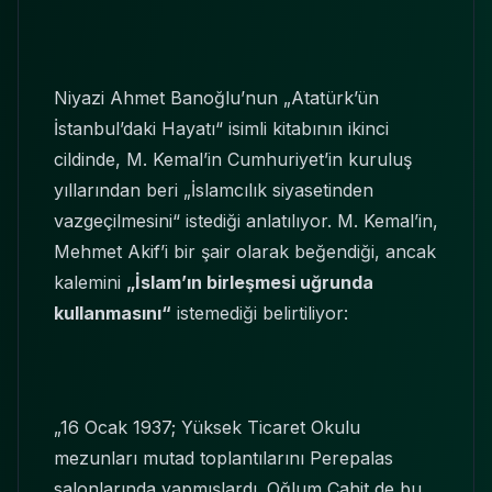
Niyazi Ahmet Banoğlu’nun „Atatürk’ün
İstanbul’daki Hayatı“ isimli kitabının ikinci
cildinde, M. Kemal’in Cumhuriyet’in kuruluş
yıllarından beri „İslamcılık siyasetinden
vazgeçilmesini“ istediği anlatılıyor. M. Kemal’in,
Mehmet Akif’i bir şair olarak beğendiği, ancak
kalemini
„İslam’ın birleşmesi uğrunda
kullanmasını“
istemediği belirtiliyor:
„16 Ocak 1937; Yüksek Ticaret Okulu
mezunları mutad toplantılarını Perepalas
salonlarında yapmışlardı. Oğlum Cahit de bu