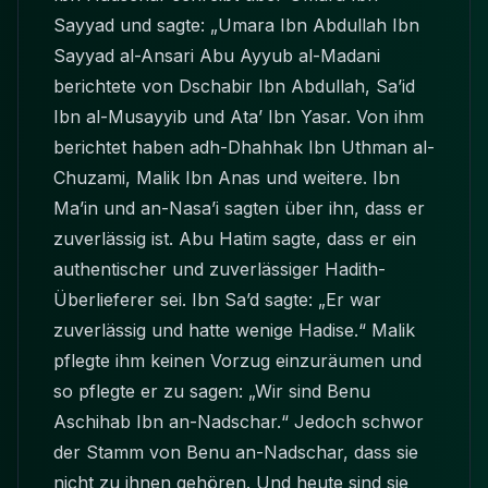
Sayyad und sagte: „Umara Ibn Abdullah Ibn
Sayyad al-Ansari Abu Ayyub al-Madani
berichtete von Dschabir Ibn Abdullah, Sa’id
Ibn al-Musayyib und Ata’ Ibn Yasar. Von ihm
berichtet haben adh-Dhahhak Ibn Uthman al-
Chuzami, Malik Ibn Anas und weitere. Ibn
Ma’in und an-Nasa’i sagten über ihn, dass er
zuverlässig ist. Abu Hatim sagte, dass er ein
authentischer und zuverlässiger Hadith-
Überlieferer sei. Ibn Sa’d sagte: „Er war
zuverlässig und hatte wenige Hadise.“ Malik
pflegte ihm keinen Vorzug einzuräumen und
so pflegte er zu sagen: „Wir sind Benu
Aschihab Ibn an-Nadschar.“ Jedoch schwor
der Stamm von Benu an-Nadschar, dass sie
nicht zu ihnen gehören. Und heute sind sie