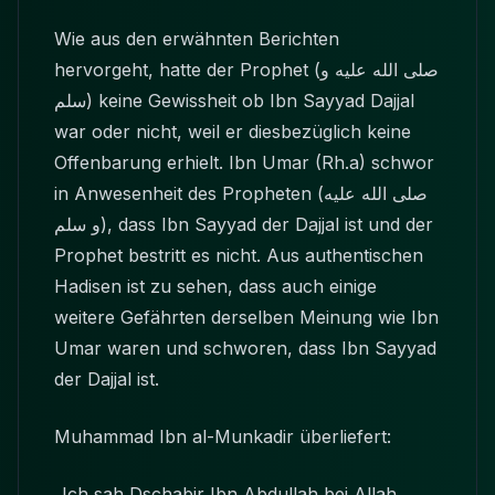
Wie aus den erwähnten Berichten
hervorgeht, hatte der Prophet
(صلى الله عليه و
سلم)
keine Gewissheit ob Ibn Sayyad Dajjal
war oder nicht, weil er diesbezüglich keine
Offenbarung erhielt. Ibn Umar (Rh.a) schwor
in Anwesenheit des Propheten
(صلى الله عليه
و سلم)
, dass Ibn Sayyad der Dajjal ist und der
Prophet bestritt es nicht. Aus authentischen
Hadisen ist zu sehen, dass auch einige
weitere Gefährten derselben Meinung wie Ibn
Umar waren und schworen, dass Ibn Sayyad
der Dajjal ist.
Muhammad Ibn al-Munkadir überliefert:
„Ich sah Dschabir Ibn Abdullah bei Allah