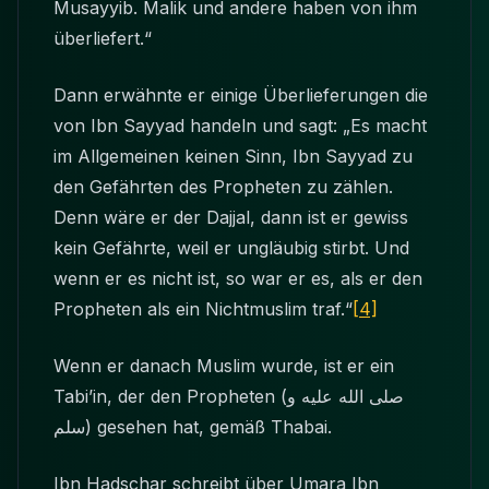
Musayyib. Malik und andere haben von ihm
überliefert.“
Dann erwähnte er einige Überlieferungen die
von Ibn Sayyad handeln und sagt: „Es macht
im Allgemeinen keinen Sinn, Ibn Sayyad zu
den Gefährten des Propheten zu zählen.
Denn wäre er der Dajjal, dann ist er gewiss
kein Gefährte, weil er ungläubig stirbt. Und
wenn er es nicht ist, so war er es, als er den
Propheten als ein Nichtmuslim traf.“
[4]
Wenn er danach Muslim wurde, ist er ein
Tabi’in, der den Propheten
(صلى الله عليه و
سلم)
gesehen hat, gemäß Thabai.
Ibn Hadschar schreibt über Umara Ibn