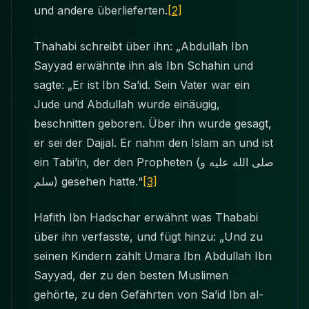
und andere überlieferten.
[2]
Thahabi schreibt über ihn: „Abdullah Ibn
Sayyad erwähnte ihn als Ibn Schahin und
sagte: „Er ist Ibn Sa’id. Sein Vater war ein
Jude und Abdullah wurde einäugig,
beschnitten geboren. Über ihn wurde gesagt,
er sei der Dajjal. Er nahm den Islam an und ist
ein Tabi’in, der den Propheten
(صلى الله عليه و
سلم)
gesehen hatte.“
[3]
Hafith Ibn Hadschar erwähnt was Thababi
über ihn verfasste, und fügt hinzu: „Und zu
seinen Kindern zählt Umara Ibn Abdullah Ibn
Sayyad, der zu den besten Muslimen
gehörte, zu den Gefährten von Sa’id Ibn al-