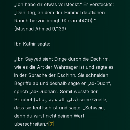
„Ich habe dir etwas versteckt.“ Er versteckte:
„Den Tag, an dem der Himmel deutlichen
Rauch hervor bringt. (Koran 44:10).“
(Musnad Ahmad 9/139)
Ibn Kathir sagte:
„Ibn Sayyad sieht Dinge durch die
Dschirm
,
wie es die Art der Wahrsager ist und sagte es
in der Sprache der Dschinn. Sie schneiden
Begriffe ab und deshalb sagte er „ad-Duch“,
sprich „ad-Duchan“. Somit wusste der
Prophet
(صلى الله عليه و سلم)
seine Quelle,
dass sie teuflisch ist und sagte: „Schweig,
denn du wirst nicht deinen Wert
überschreiten.“
[7]