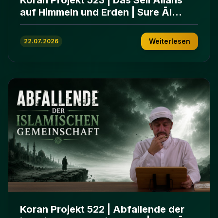
auf Himmeln und Erden | Sure Āl
ʿImrān 103-112
Weiterlesen
22.07.2026
Koran Projekt 522 | Abfallende der