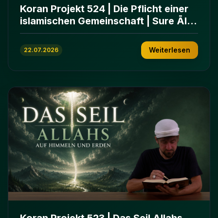
Koran Projekt 524 | Die Pflicht einer
islamischen Gemeinschaft | Sure Āl
ʿImrān 103-112
Weiterlesen
22.07.2026
Koran Projekt 523 | Das Seil Allahs