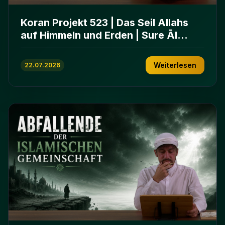
Koran Projekt 523 | Das Seil Allahs
auf Himmeln und Erden | Sure Āl
ʿImrān 103-112
Weiterlesen
22.07.2026