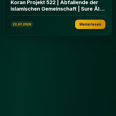
Koran Projekt 522 | Abfallende der
islamischen Gemeinschaft | Sure Āl
ʿImrān 86-102
Weiterlesen
22.07.2026