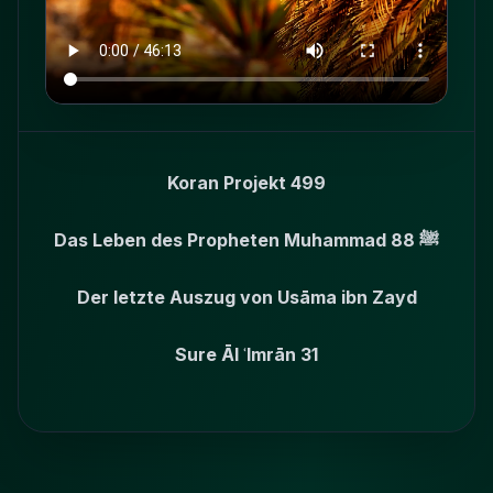
Koran Projekt 499
Das Leben des Propheten Muhammad ﷺ 88
Der letzte Auszug von Usāma ibn Zayd
Sure Āl ʿImrān 31