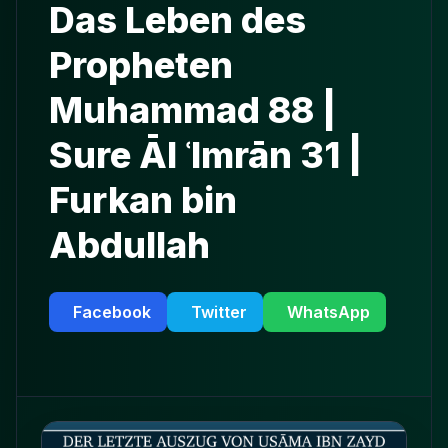
Das Leben des
Propheten
Muhammad 88 |
Sure Āl ʿImrān 31 |
Furkan bin
Abdullah
Facebook
Twitter
WhatsApp