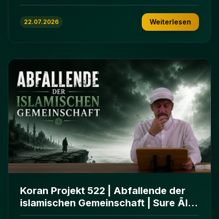
ʿImrān 103-112
Weiterlesen
22.07.2026
Koran Projekt 522 | Abfallende der
islamischen Gemeinschaft | Sure Āl
ʿImrān 86-102