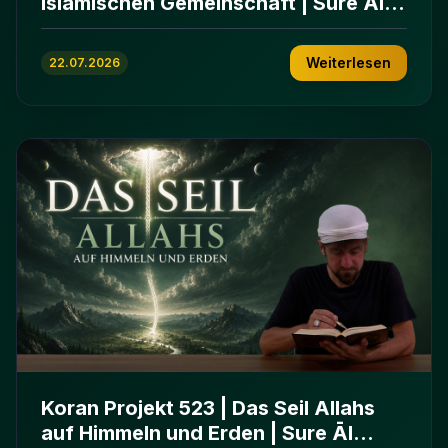
islamischen Gemeinschaft | Sure Āl
ʿImrān 103-112
Weiterlesen
22.07.2026
Koran Projekt 523 | Das Seil Allahs
auf Himmeln und Erden | Sure Āl