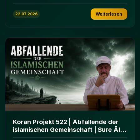
ʿImrān 103-112
Weiterlesen
22.07.2026
Koran Projekt 522 | Abfallende der
islamischen Gemeinschaft | Sure Āl
ʿImrān 86-102