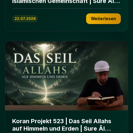
islamischen Gemeinschaft | Sure Āl
ʿImrān 103-112
Weiterlesen
22.07.2026
Koran Projekt 523 | Das Seil Allahs
auf Himmeln und Erden | Sure Āl