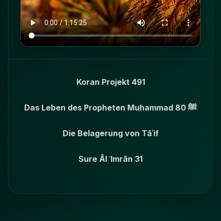
Koran Projekt 491
Das Leben des Propheten Muhammad ﷺ 80
Die Belagerung von Tāʾif
Sure Āl ʿImrān 31