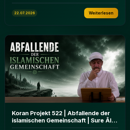
ʿImrān 103-112
Weiterlesen
22.07.2026
Koran Projekt 522 | Abfallende der
islamischen Gemeinschaft | Sure Āl
ʿImrān 86-102