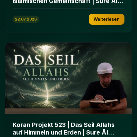
islamischen Gemeinschaft | Sure Āl
ʿImrān 103-112
Weiterlesen
22.07.2026
Koran Projekt 523 | Das Seil Allahs
auf Himmeln und Erden | Sure Āl