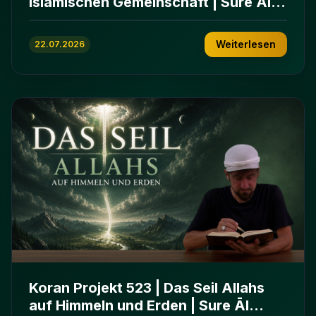
islamischen Gemeinschaft | Sure Āl
ʿImrān 103-112
Weiterlesen
22.07.2026
Koran Projekt 523 | Das Seil Allahs
auf Himmeln und Erden | Sure Āl