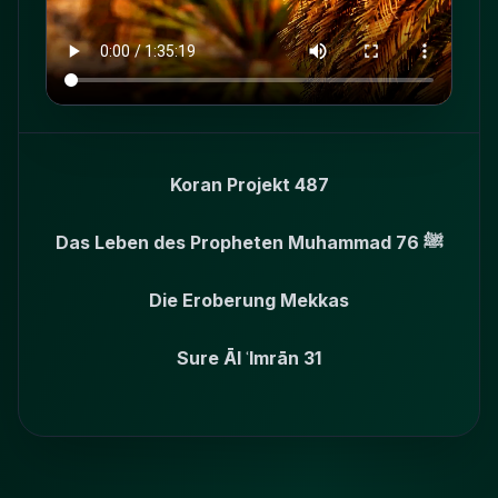
Koran Projekt 487
Das Leben des Propheten Muhammad ﷺ 76
Die Eroberung Mekkas
Sure Āl ʿImrān 31