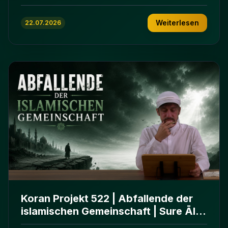
ʿImrān 103-112
Weiterlesen
22.07.2026
Koran Projekt 522 | Abfallende der
islamischen Gemeinschaft | Sure Āl
ʿImrān 86-102