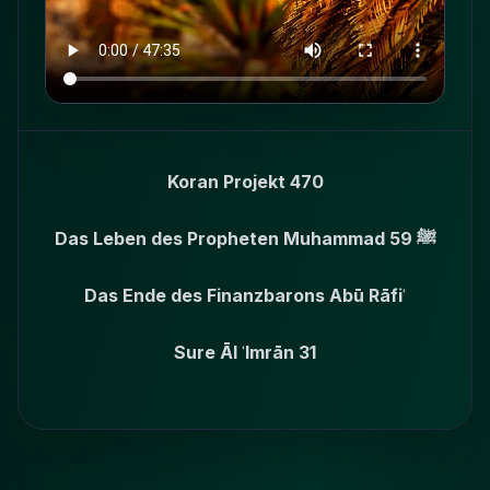
Koran Projekt 470
Das Leben des Propheten Muhammad
59
ﷺ
Das Ende des Finanzbarons Abū Rāfiʿ
Sure Āl ʿImrān
31