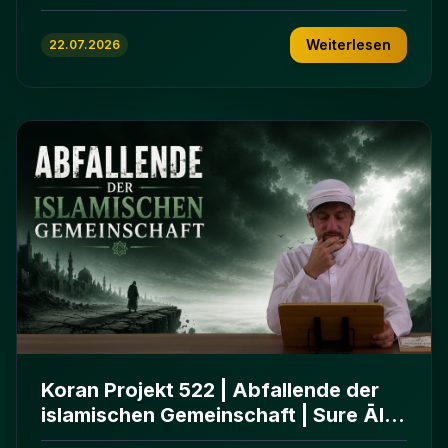
ʿImrān 103-112
Weiterlesen
22.07.2026
Koran Projekt 522 | Abfallende der
islamischen Gemeinschaft | Sure Āl
ʿImrān 86-102