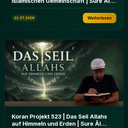
islamischen Gemeinschaft | Sure Āl
ʿImrān 103-112
Weiterlesen
22.07.2026
Koran Projekt 523 | Das Seil Allahs
auf Himmeln und Erden | Sure Āl