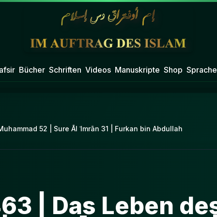
afsir
Bücher
Schriften
Videos
Manuskripte
Shop
Sprache
uhammad 52 | Sure Āl ʿImrān 31 | Furkan bin Abdullah
463 | Das Leben de