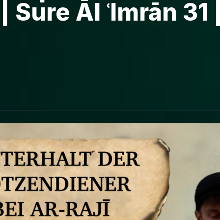
Sure Āl ʿImrān 31 |