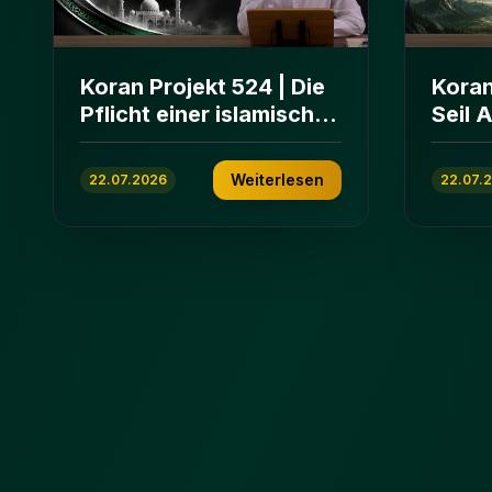
Koran Projekt 524 | Die
Koran
Pflicht einer islamischen
Seil 
Gemeinschaft | Sure Āl
und E
ʿImrān 103-112
ʿImrā
Weiterlesen
22.07.2026
22.07.