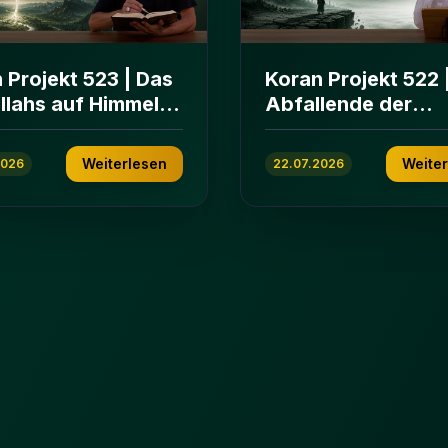
 Projekt 523 | Das
Koran Projekt 522 
Allahs auf Himmeln
Abfallende der
rden | Sure Āl
islamischen
n 103-112
Gemeinschaft | Su
Weiterlesen
Weite
2026
22.07.2026
ʿImrān 86-102