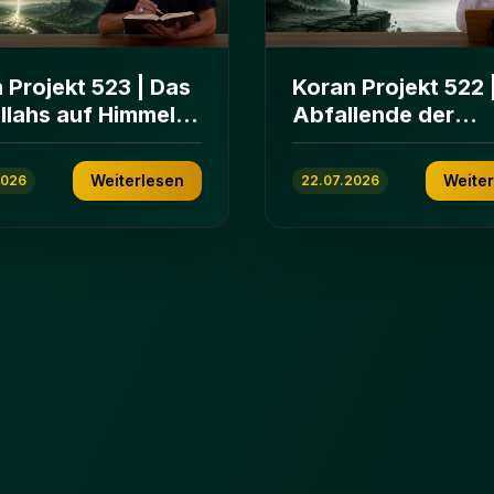
 Projekt 523 | Das
Koran Projekt 522 
Allahs auf Himmeln
Abfallende der
rden | Sure Āl
islamischen
n 103-112
Gemeinschaft | Su
Weiterlesen
Weite
2026
22.07.2026
ʿImrān 86-102