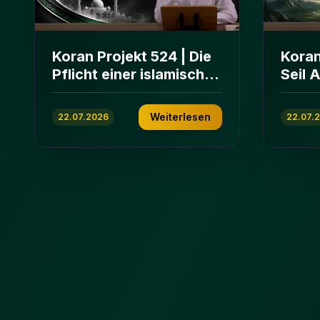
Koran Projekt 524 | Die
Koran
Pflicht einer islamischen
Seil 
Gemeinschaft | Sure Āl
und E
ʿImrān 103-112
ʿImrā
Weiterlesen
22.07.2026
22.07.