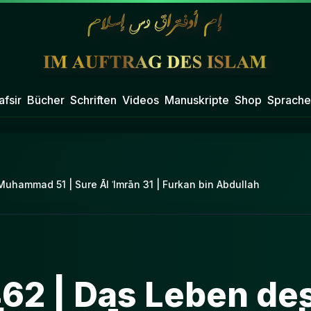
afsir
Bücher
Schriften
Videos
Manuskripte
Shop
Sprache
uhammad 51 | Sure Āl ʿImrān 31 | Furkan bin Abdullah
462 | Das Leben de