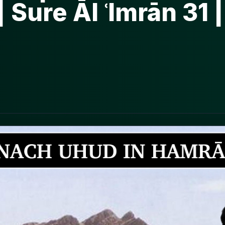
Sure Āl ʿImrān 31 |