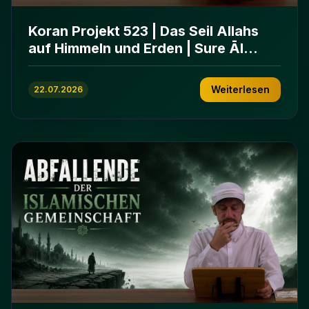
Koran Projekt 523 | Das Seil Allahs
auf Himmeln und Erden | Sure Āl
ʿImrān 103-112
Weiterlesen
22.07.2026