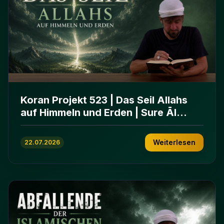
Koran Projekt 523 | Das Seil Allahs
auf Himmeln und Erden | Sure Āl
ʿImrān 103-112
Weiterlesen
22.07.2026