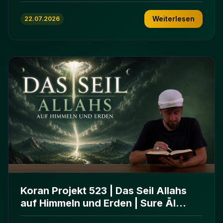
ʿImrān 103-112
Weiterlesen
22.07.2026
Koran Projekt 523 | Das Seil Allahs
auf Himmeln und Erden | Sure Āl
ʿImrān 103-112