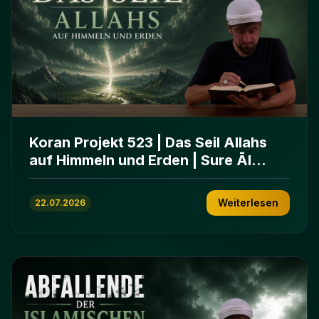
Koran Projekt 523 | Das Seil Allahs
auf Himmeln und Erden | Sure Āl
ʿImrān 103-112
Weiterlesen
22.07.2026