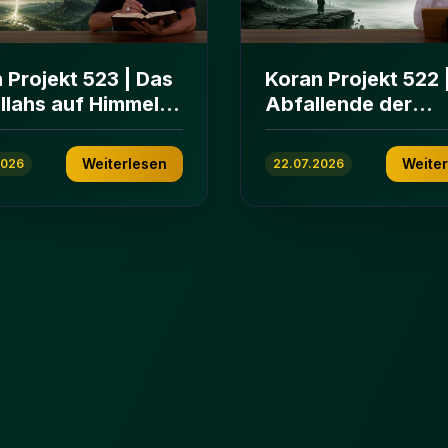
 Projekt 523 | Das
Koran Projekt 522 
Allahs auf Himmeln
Abfallende der
rden | Sure Āl
islamischen
n 103-112
Gemeinschaft | Su
Weiterlesen
Weite
2026
22.07.2026
ʿImrān 86-102