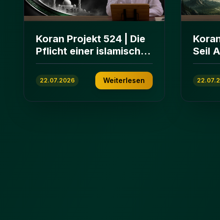
Koran Projekt 524 | Die
Koran
Pflicht einer islamischen
Seil 
Gemeinschaft | Sure Āl
und E
ʿImrān 103-112
ʿImrā
Weiterlesen
22.07.2026
22.07.