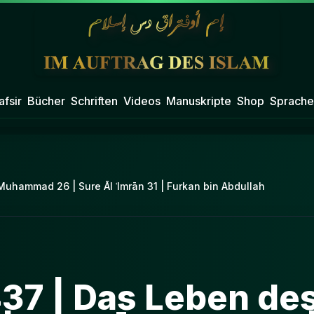
afsir
Bücher
Schriften
Videos
Manuskripte
Shop
Sprache
uhammad 26 | Sure Āl ʿImrān 31 | Furkan bin Abdullah
437 | Das Leben de