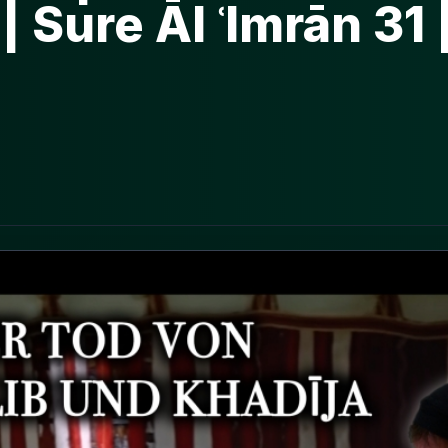
Sure Āl ʿImrān 31 