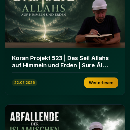
Koran Projekt 523 | Das Seil Allahs
auf Himmeln und Erden | Sure Āl
ʿImrān 103-112
Weiterlesen
22.07.2026