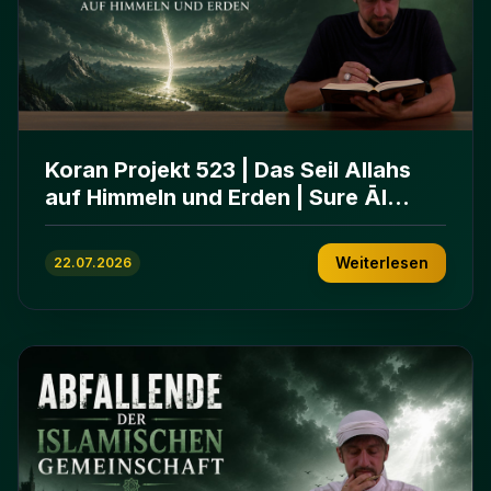
Koran Projekt 523 | Das Seil Allahs
auf Himmeln und Erden | Sure Āl
ʿImrān 103-112
Weiterlesen
22.07.2026