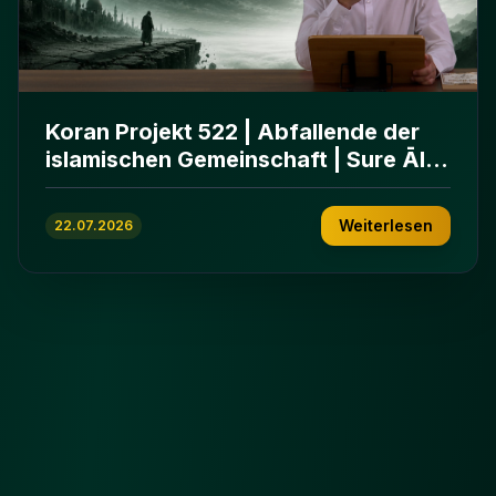
Koran Projekt 522 | Abfallende der
islamischen Gemeinschaft | Sure Āl
ʿImrān 86-102
Weiterlesen
22.07.2026