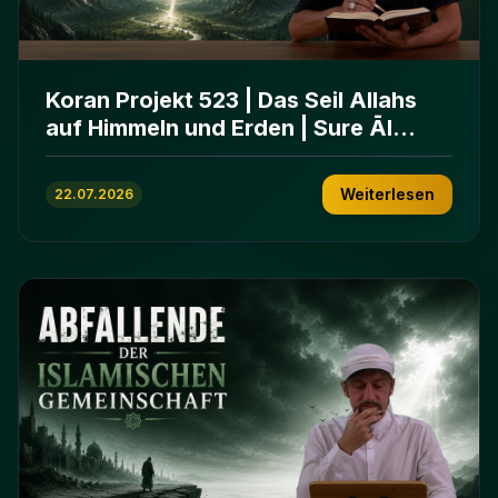
Koran Projekt 523 | Das Seil Allahs
auf Himmeln und Erden | Sure Āl
ʿImrān 103-112
Weiterlesen
22.07.2026