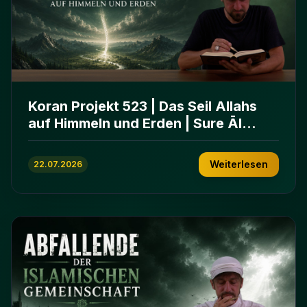
Koran Projekt 523 | Das Seil Allahs
auf Himmeln und Erden | Sure Āl
ʿImrān 103-112
Weiterlesen
22.07.2026