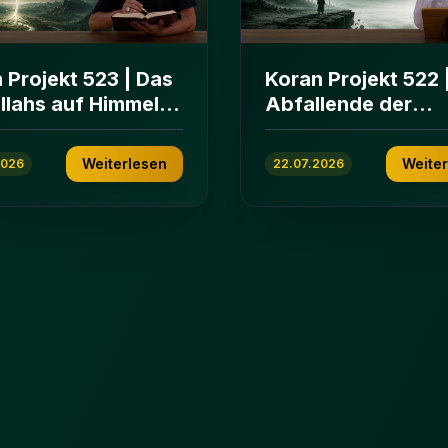
 Projekt 523 | Das
Koran Projekt 522 
Allahs auf Himmeln
Abfallende der
rden | Sure Āl
islamischen
n 103-112
Gemeinschaft | Su
Weiterlesen
Weite
2026
22.07.2026
ʿImrān 86-102