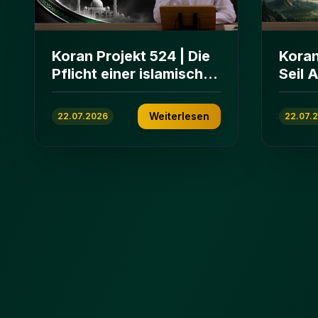
Koran Projekt 524 | Die
Koran
Pflicht einer islamischen
Seil 
Gemeinschaft | Sure Āl
und E
ʿImrān 103-112
ʿImrā
Weiterlesen
22.07.2026
22.07.