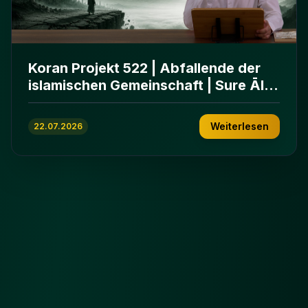
Koran Projekt 522 | Abfallende der
islamischen Gemeinschaft | Sure Āl
ʿImrān 86-102
Weiterlesen
22.07.2026