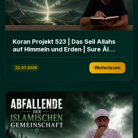
Koran Projekt 523 | Das Seil Allahs
auf Himmeln und Erden | Sure Āl
ʿImrān 103-112
Weiterlesen
22.07.2026