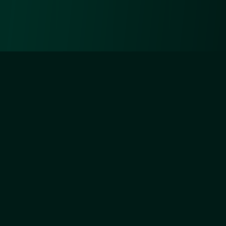
Diejenigen aber, die sich um Unsertwillen
abmühen, werden Wir ganz gewiss (auf) Unsere