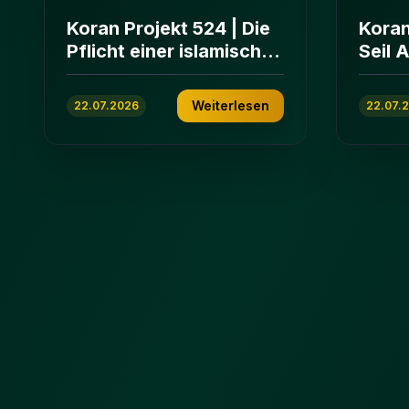
Koran Projekt 524 | Die
Koran
Pflicht einer islamischen
Seil 
Gemeinschaft | Sure Āl
und E
ʿImrān 103-112
ʿImrā
Weiterlesen
22.07.2026
22.07.