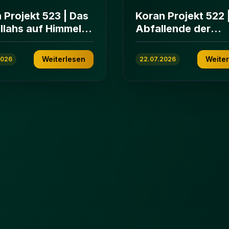
 Projekt 523 | Das
Koran Projekt 522 
Allahs auf Himmeln
Abfallende der
rden | Sure Āl
islamischen
n 103-112
Gemeinschaft | Su
Weiterlesen
Weite
2026
22.07.2026
ʿImrān 86-102