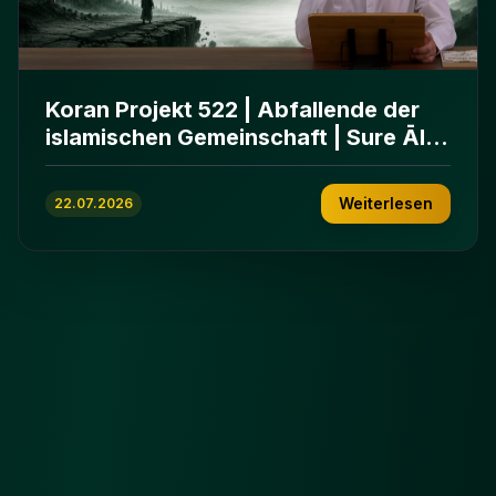
Koran Projekt 522 | Abfallende der
islamischen Gemeinschaft | Sure Āl
ʿImrān 86-102
Weiterlesen
22.07.2026