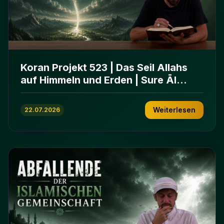
Koran Projekt 523 | Das Seil Allahs
auf Himmeln und Erden | Sure Āl
ʿImrān 103-112
Weiterlesen
22.07.2026