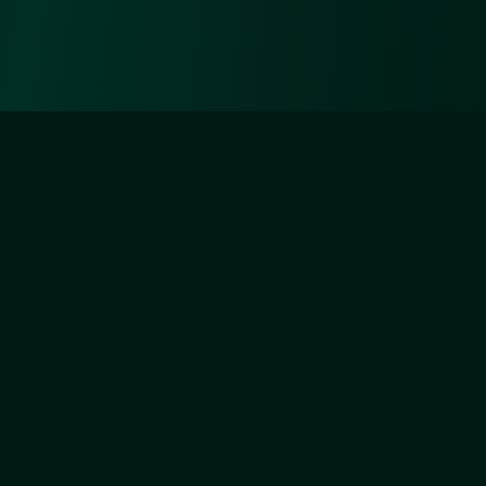
Diejenigen aber, die sich um Unsertwillen
abmühen, werden Wir ganz gewiss (auf) Unsere