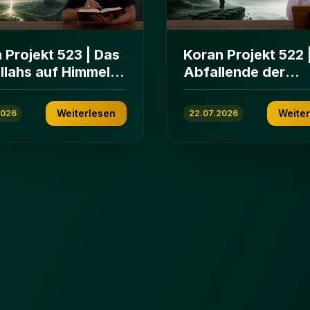
 Projekt 523 | Das
Koran Projekt 522 
Allahs auf Himmeln
Abfallende der
rden | Sure Āl
islamischen
n 103-112
Gemeinschaft | Su
Weiterlesen
Weite
2026
22.07.2026
ʿImrān 86-102