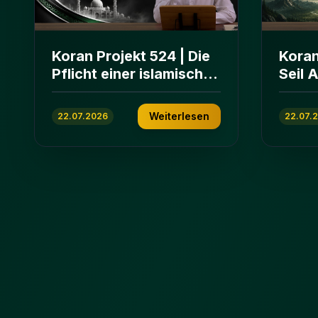
Koran Projekt 524 | Die
Koran
Pflicht einer islamischen
Seil 
Gemeinschaft | Sure Āl
und E
ʿImrān 103-112
ʿImrā
Weiterlesen
22.07.2026
22.07.