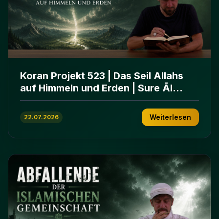
Koran Projekt 523 | Das Seil Allahs
auf Himmeln und Erden | Sure Āl
ʿImrān 103-112
Weiterlesen
22.07.2026