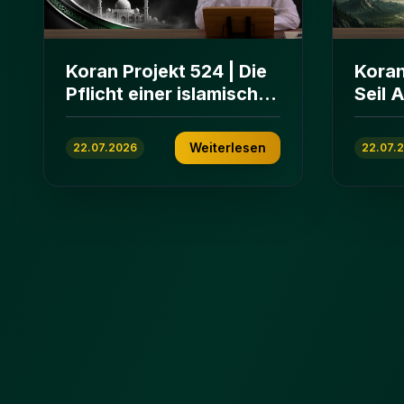
Koran Projekt 524 | Die
Koran
Pflicht einer islamischen
Seil 
Gemeinschaft | Sure Āl
und E
ʿImrān 103-112
ʿImrā
Weiterlesen
22.07.2026
22.07.