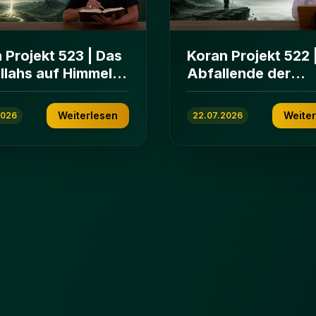
 Projekt 523 | Das
Koran Projekt 522 
Allahs auf Himmeln
Abfallende der
rden | Sure Āl
islamischen
n 103-112
Gemeinschaft | Su
Weiterlesen
Weite
2026
22.07.2026
ʿImrān 86-102