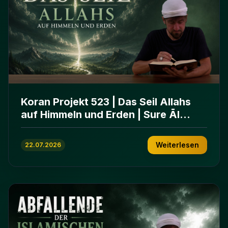
Koran Projekt 523 | Das Seil Allahs
auf Himmeln und Erden | Sure Āl
ʿImrān 103-112
Weiterlesen
22.07.2026