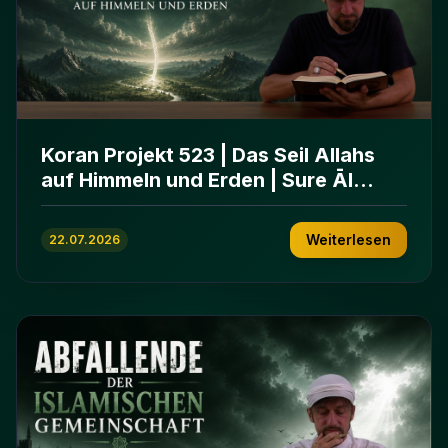
Koran Projekt 523 | Das Seil Allahs
auf Himmeln und Erden | Sure Āl
ʿImrān 103-112
Weiterlesen
22.07.2026