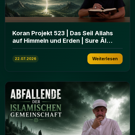
Koran Projekt 523 | Das Seil Allahs
auf Himmeln und Erden | Sure Āl
ʿImrān 103-112
Weiterlesen
22.07.2026