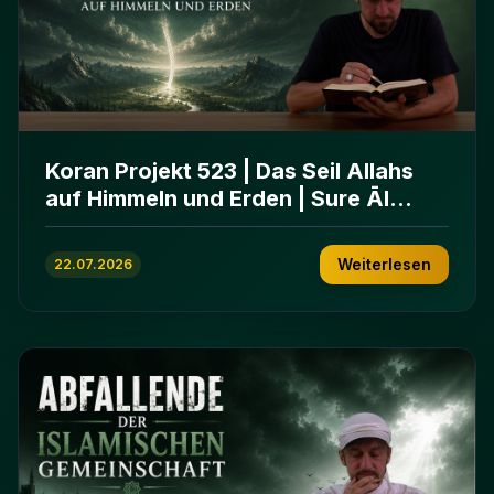
Koran Projekt 523 | Das Seil Allahs
auf Himmeln und Erden | Sure Āl
ʿImrān 103-112
Weiterlesen
22.07.2026