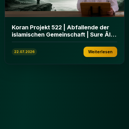
Koran Projekt 522 | Abfallende der
islamischen Gemeinschaft | Sure Āl
ʿImrān 86-102
Weiterlesen
22.07.2026