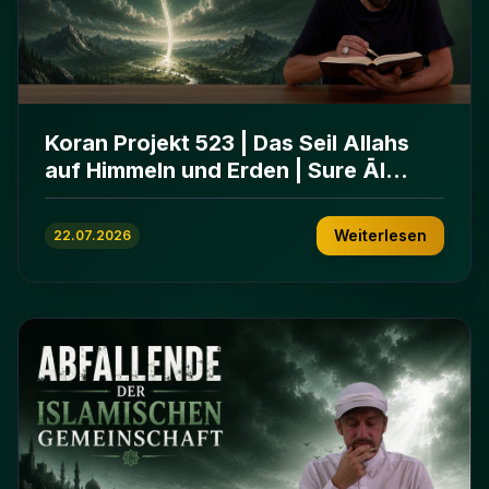
Koran Projekt 523 | Das Seil Allahs
auf Himmeln und Erden | Sure Āl
ʿImrān 103-112
Weiterlesen
22.07.2026