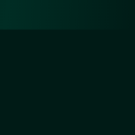
Diejenigen aber, die sich um Unsertwillen
abmühen, werden Wir ganz gewiss (auf) Unsere