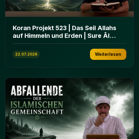
Koran Projekt 523 | Das Seil Allahs
auf Himmeln und Erden | Sure Āl
ʿImrān 103-112
Weiterlesen
22.07.2026