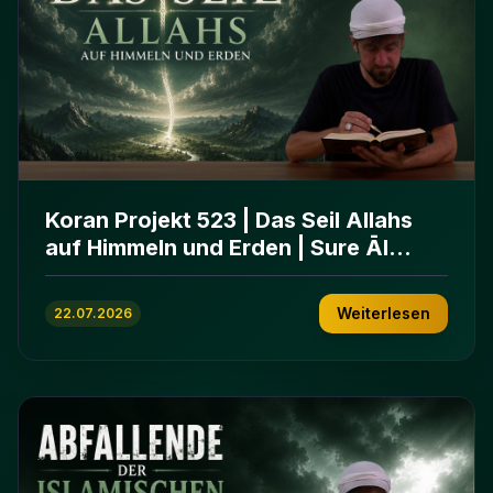
Koran Projekt 523 | Das Seil Allahs
auf Himmeln und Erden | Sure Āl
ʿImrān 103-112
Weiterlesen
22.07.2026