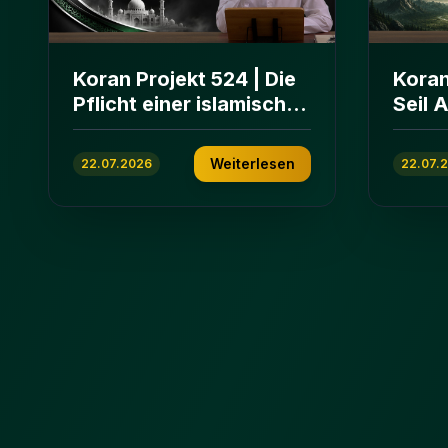
Koran Projekt 524 | Die
Koran
Pflicht einer islamischen
Seil 
Gemeinschaft | Sure Āl
und E
ʿImrān 103-112
ʿImrā
Weiterlesen
22.07.2026
22.07.