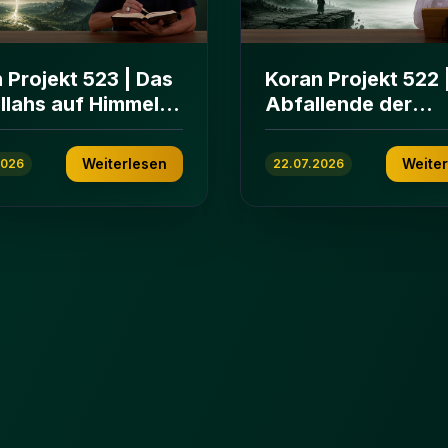
 Projekt 523 | Das
Koran Projekt 522 
Allahs auf Himmeln
Abfallende der
rden | Sure Āl
islamischen
n 103-112
Gemeinschaft | Su
Weiterlesen
Weite
2026
22.07.2026
ʿImrān 86-102