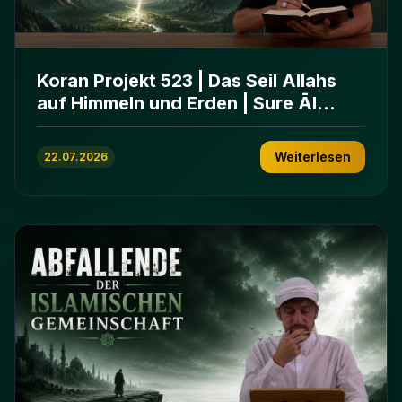
Koran Projekt 523 | Das Seil Allahs
auf Himmeln und Erden | Sure Āl
ʿImrān 103-112
Weiterlesen
22.07.2026