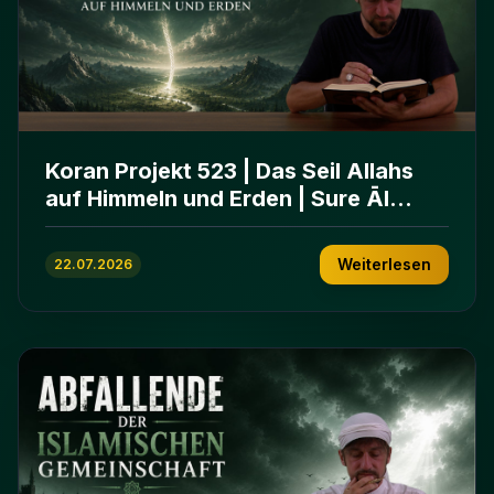
Koran Projekt 523 | Das Seil Allahs
auf Himmeln und Erden | Sure Āl
ʿImrān 103-112
Weiterlesen
22.07.2026