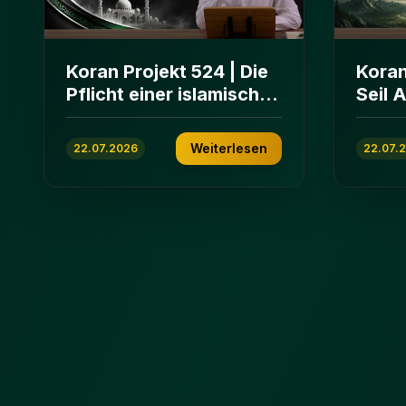
Koran Projekt 524 | Die
Koran
Pflicht einer islamischen
Seil 
Gemeinschaft | Sure Āl
und E
ʿImrān 103-112
ʿImrā
Weiterlesen
22.07.2026
22.07.