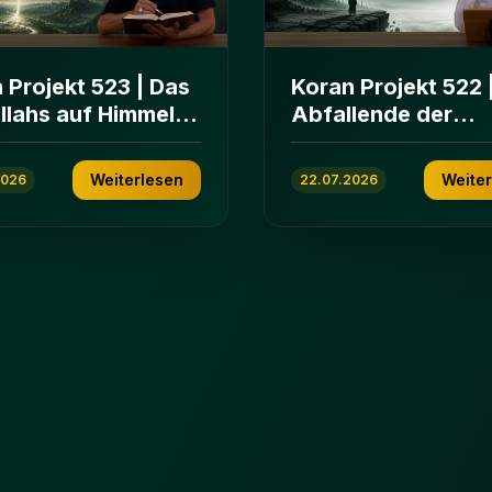
 Projekt 523 | Das
Koran Projekt 522 
Allahs auf Himmeln
Abfallende der
rden | Sure Āl
islamischen
n 103-112
Gemeinschaft | Su
Weiterlesen
Weite
2026
22.07.2026
ʿImrān 86-102